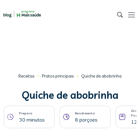
>
>
Receitas
Pratos principais
Quiche de abobrinha
Quiche de abobrinha
Gram
Preparo
Rendimento
Porç
30 minutos
8 porçoes
122