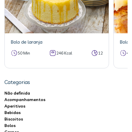
Bolo de laranja
Bolo 
50 Min
246 Kcal
12
40
Categorias
Não definida
Acompanhamentos
Aperitivos
Bebidas
Biscoitos
Bolos