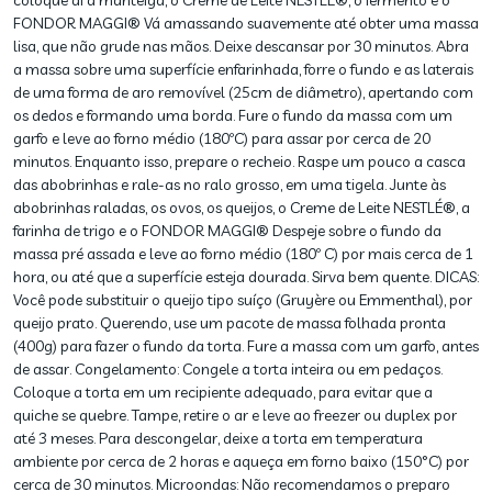
coloque aí a manteiga, o Creme de Leite NESTLÉ®, o fermento e o
FONDOR MAGGI® Vá amassando suavemente até obter uma massa
lisa, que não grude nas mãos. Deixe descansar por 30 minutos. Abra
a massa sobre uma superfície enfarinhada, forre o fundo e as laterais
de uma forma de aro removível (25cm de diâmetro), apertando com
os dedos e formando uma borda. Fure o fundo da massa com um
garfo e leve ao forno médio (180ºC) para assar por cerca de 20
minutos. Enquanto isso, prepare o recheio. Raspe um pouco a casca
das abobrinhas e rale-as no ralo grosso, em uma tigela. Junte às
abobrinhas raladas, os ovos, os queijos, o Creme de Leite NESTLÉ®, a
farinha de trigo e o FONDOR MAGGI® Despeje sobre o fundo da
massa pré assada e leve ao forno médio (180º C) por mais cerca de 1
hora, ou até que a superfície esteja dourada. Sirva bem quente. DICAS:
Você pode substituir o queijo tipo suíço (Gruyère ou Emmenthal), por
queijo prato. Querendo, use um pacote de massa folhada pronta
(400g) para fazer o fundo da torta. Fure a massa com um garfo, antes
de assar. Congelamento: Congele a torta inteira ou em pedaços.
Coloque a torta em um recipiente adequado, para evitar que a
quiche se quebre. Tampe, retire o ar e leve ao freezer ou duplex por
até 3 meses. Para descongelar, deixe a torta em temperatura
ambiente por cerca de 2 horas e aqueça em forno baixo (150°C) por
cerca de 30 minutos. Microondas: Não recomendamos o preparo