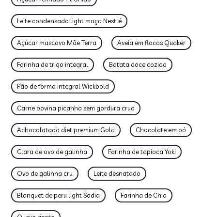
Leite condensado light moça Nestlé
Açúcar mascavo Mãe Terra
Aveia em flocos Quaker
Farinha de trigo integral
Batata doce cozida
Pão de forma integral Wickbold
Carne bovina picanha sem gordura crua
Achocolatado diet premium Gold
Chocolate em pó
Clara de ovo de galinha
Farinha de tapioca Yoki
Ovo de galinha cru
Leite desnatado
Blanquet de peru light Sadia
Farinha de Chia