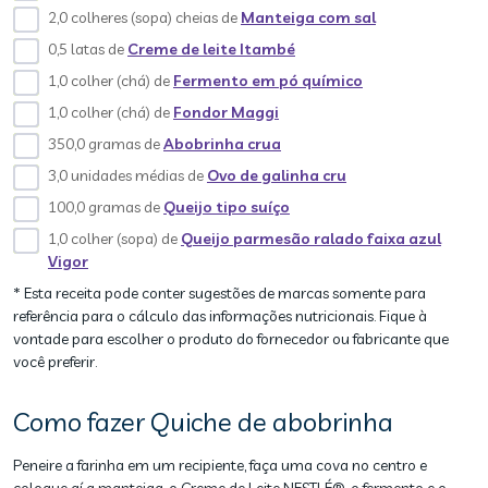
2,0 colheres (sopa) cheias de
Manteiga com sal
0,5 latas de
Creme de leite Itambé
1,0 colher (chá) de
Fermento em pó químico
1,0 colher (chá) de
Fondor Maggi
350,0 gramas de
Abobrinha crua
3,0 unidades médias de
Ovo de galinha cru
100,0 gramas de
Queijo tipo suíço
1,0 colher (sopa) de
Queijo parmesão ralado faixa azul
Vigor
* Esta receita pode conter sugestões de marcas somente para
referência para o cálculo das informações nutricionais. Fique à
vontade para escolher o produto do fornecedor ou fabricante que
você preferir.
Como fazer Quiche de abobrinha
Peneire a farinha em um recipiente, faça uma cova no centro e