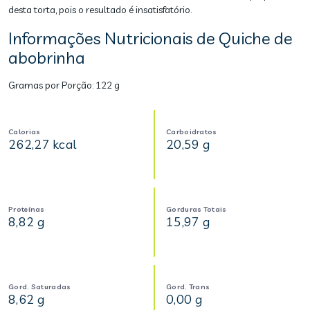
desta torta, pois o resultado é insatisfatório.
Informações Nutricionais de Quiche de
abobrinha
Gramas por Porção:
122 g
Calorias
Carboidratos
262,27 kcal
20,59 g
Proteínas
Gorduras Totais
8,82 g
15,97 g
Gord. Saturadas
Gord. Trans
8,62 g
0,00 g