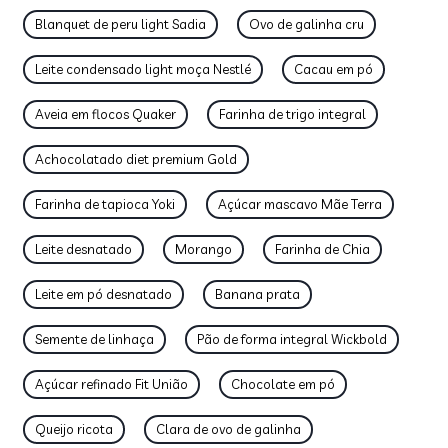
Blanquet de peru light Sadia
Ovo de galinha cru
Leite condensado light moça Nestlé
Cacau em pó
Aveia em flocos Quaker
Farinha de trigo integral
Achocolatado diet premium Gold
Farinha de tapioca Yoki
Açúcar mascavo Mãe Terra
Leite desnatado
Morango
Farinha de Chia
Leite em pó desnatado
Banana prata
Semente de linhaça
Pão de forma integral Wickbold
Açúcar refinado Fit União
Chocolate em pó
Queijo ricota
Clara de ovo de galinha