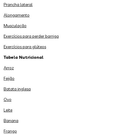
Prancha lateral
Alongamento
Musculação
Exercícios para perder barriga
Exercícios para glúteos
Tabela Nutricional
Arroz
Feijão
Batata inglesa
Ovo
Leite
Banana
Frango