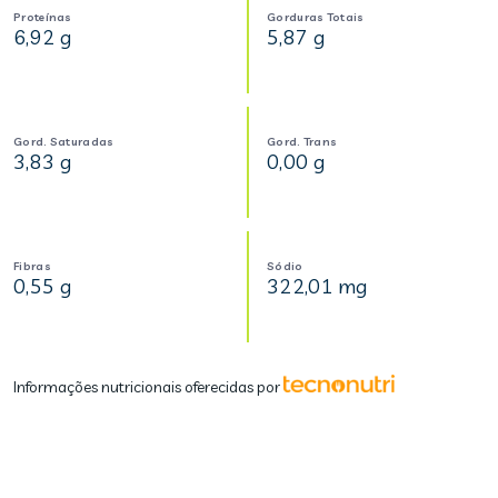
Proteínas
Gorduras Totais
6,92 g
5,87 g
Gord. Saturadas
Gord. Trans
3,83 g
0,00 g
Fibras
Sódio
0,55 g
322,01 mg
Informações nutricionais oferecidas por