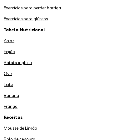
Exercícios para perder barriga
Exercícios para glúteos
Tabela Nutricional
Arroz
Feijão
Batata inglesa
Ovo
Leite
Banana
Frango
Receitas
Mousse de Limão
Bolo de cenoura