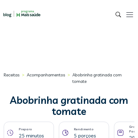
>
>
Receitas
Acompanhamentos
Abobrinha gratinada com
tomate
Abobrinha gratinada com
tomate
Gram
Preparo
Rendimento
Porç
25 minutos
5 porçoes
298