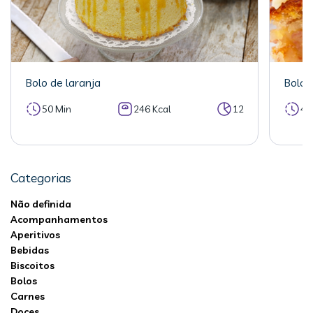
Bolo de laranja
Bolo 
50 Min
246 Kcal
12
40
Categorias
Não definida
Acompanhamentos
Aperitivos
Bebidas
Biscoitos
Bolos
Carnes
Doces