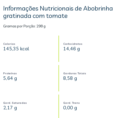
Informações Nutricionais de Abobrinha
gratinada com tomate
Gramas por Porção:
298 g
Calorias
Carboidratos
145,35 kcal
14,46 g
Proteínas
Gorduras Totais
5,64 g
8,58 g
Gord. Saturadas
Gord. Trans
2,17 g
0,00 g