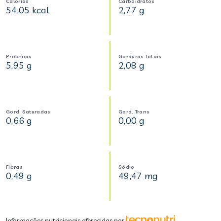
Calorias
Carboidratos
54,05 kcal
2,77 g
Proteínas
Gorduras Totais
5,95 g
2,08 g
Gord. Saturadas
Gord. Trans
0,66 g
0,00 g
Fibras
Sódio
0,49 g
49,47 mg
Informações nutricionais oferecidas por