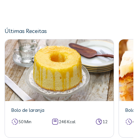
Últimas Receitas
Bolo de laranja
Bolo 
50 Min
246 Kcal
12
40