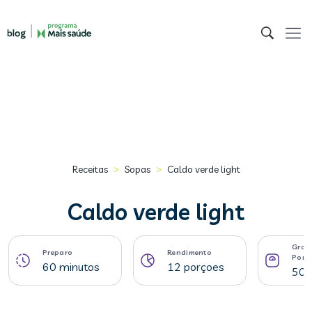
>
>
Receitas
Sopas
Caldo verde light
Caldo verde light
Gram
Preparo
Rendimento
Porç
60 minutos
12 porçoes
50 