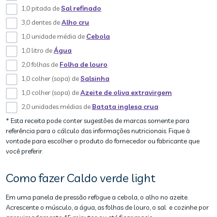
1,0 pitada de
Sal refinado
3,0 dentes de
Alho cru
1,0 unidade média de
Cebola
1,0 litro de
Água
2,0 folhas de
Folha de louro
1,0 colher (sopa) de
Salsinha
1,0 colher (sopa) de
Azeite de oliva extravirgem
2,0 unidades médias de
Batata inglesa crua
* Esta receita pode conter sugestões de marcas somente para
referência para o cálculo das informações nutricionais. Fique à
vontade para escolher o produto do fornecedor ou fabricante que
você preferir.
Como fazer Caldo verde light
Em uma panela de pressão refogue a cebola, o alho no azeite.
Acrescente o músculo, a água, as folhas de louro, o sal e cozinhe por