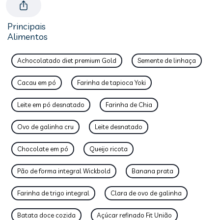
Principais
Alimentos
Achocolatado diet premium Gold
Semente de linhaça
Cacau em pó
Farinha de tapioca Yoki
Leite em pó desnatado
Farinha de Chia
Ovo de galinha cru
Leite desnatado
Chocolate em pó
Queijo ricota
Pão de forma integral Wickbold
Banana prata
Farinha de trigo integral
Clara de ovo de galinha
Batata doce cozida
Açúcar refinado Fit União