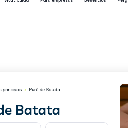
Vitat Cuida
Para empresas
Benefícios
Perg
 principais
Purê de Batata
>
de Batata