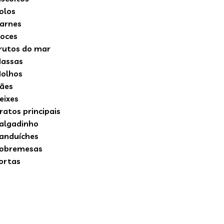
olos
arnes
oces
rutos do mar
assas
olhos
ães
eixes
ratos principais
algadinho
anduíches
obremesas
ortas