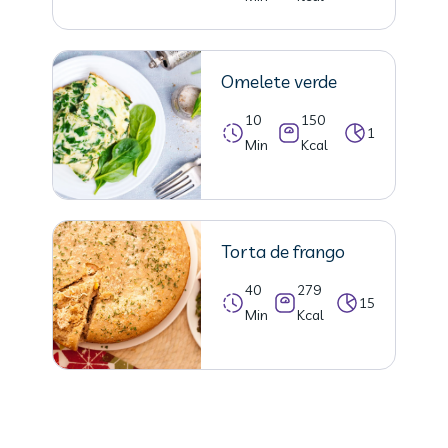
Omelete verde
10
150
1
Min
Kcal
Torta de frango
40
279
15
Min
Kcal