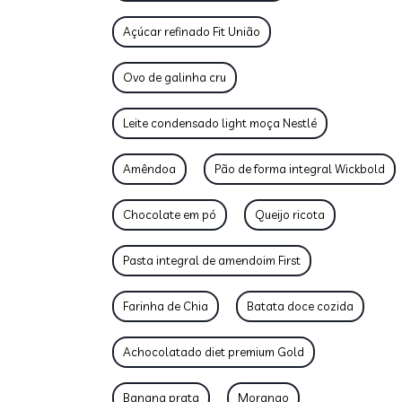
Açúcar refinado Fit União
Ovo de galinha cru
Leite condensado light moça Nestlé
Amêndoa
Pão de forma integral Wickbold
Chocolate em pó
Queijo ricota
Pasta integral de amendoim First
Farinha de Chia
Batata doce cozida
Achocolatado diet premium Gold
Banana prata
Morango