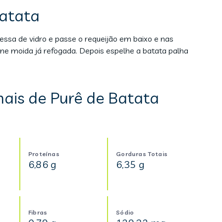
Batata
ssa de vidro e passe o requeijão em baixo e nas
ne moida já refogada. Depois espelhe a batata palha
nais de Purê de Batata
Proteínas
Gorduras Totais
6,86 g
6,35 g
Fibras
Sódio