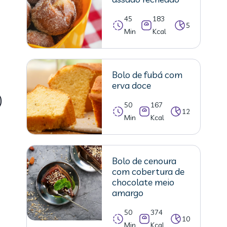
45
183
5
Min
Kcal
Bolo de fubá com
erva doce
50
167
12
Min
Kcal
Bolo de cenoura
com cobertura de
chocolate meio
amargo
50
374
10
Min
Kcal