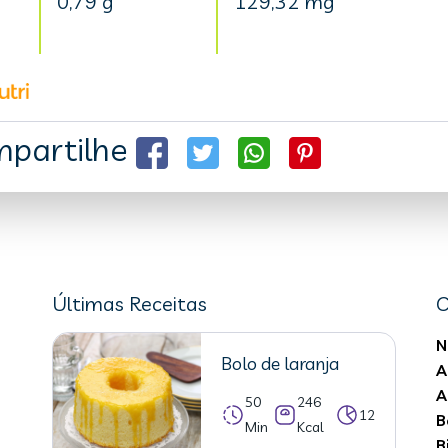
0,79 g
129,32 mg
partilhe
Últimas Receitas
C
N
Bolo de laranja
A
A
50
246
12
B
Min
Kcal
B