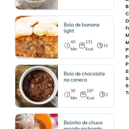
B
C
D
Bolo de banana
F
light
M
40
131
M
15
Min
Kcal
P
P
P
S
Bolo de chocolate
S
na caneca
S
30
197
T
2
Min
Kcal
Bolinho de chuva
assado recheado