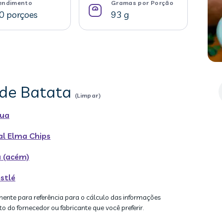
endimento
Gramas por Porção
0 porçoes
93 g
ê de Batata
(Limpar)
rua
al Elma Chips
 (acém)
stlé
mente para referência para o cálculo das informações
to do fornecedor ou fabricante que você preferir.