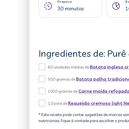
Preparo
R
30 minutos
1
Ingredientes de: Pur
Batata inglesa c
8,0 unidades médias de
Batata palha tradicion
50,0 gramas de
Carne moída refogada
100,0 gramas de
Requeijão cremoso light Ne
1,0 pote de
* Esta receita pode conter sugestões de marcas so
nutricionais. Fique à vontade para escolher o produ