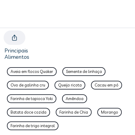
Principais
Alimentos
Aveia em flocos Quaker
Semente de linhaça
Ovo de galinha cru
Queijo ricota
Cacau em pó
Farinha de tapioca Yoki
Amêndoa
Batata doce cozida
Farinha de Chia
Morango
Farinha de trigo integral