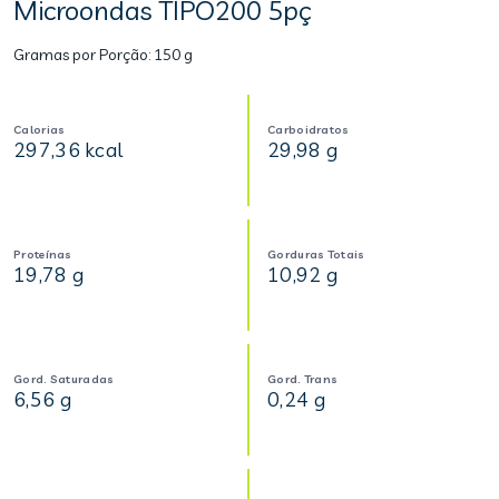
Microondas TIPO200 5pç
Gramas por Porção:
150 g
Calorias
Carboidratos
297,36 kcal
29,98 g
Proteínas
Gorduras Totais
19,78 g
10,92 g
Gord. Saturadas
Gord. Trans
6,56 g
0,24 g