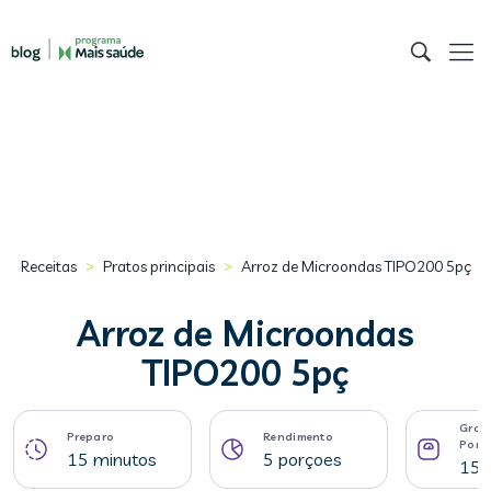
>
>
Receitas
Pratos principais
Arroz de Microondas TIPO200 5pç
Arroz de Microondas
TIPO200 5pç
Gram
Preparo
Rendimento
Porç
15 minutos
5 porçoes
150