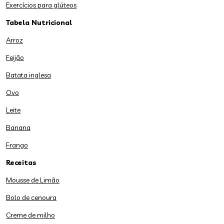
Exercícios para glúteos
Tabela Nutricional
Arroz
Feijão
Batata inglesa
Ovo
Leite
Banana
Frango
Receitas
Mousse de Limão
Bolo de cenoura
Creme de milho