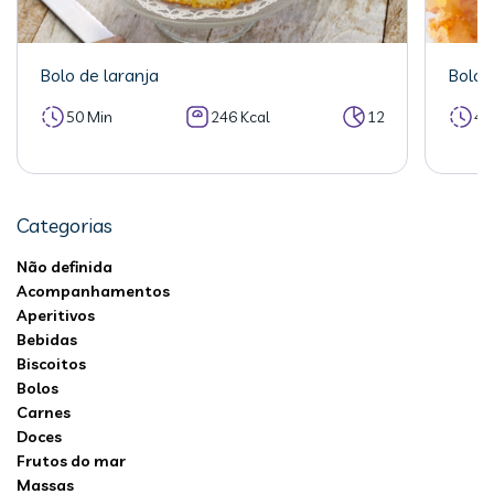
Bolo de laranja
Bolo 
50 Min
246 Kcal
12
40
Categorias
Não definida
Acompanhamentos
Aperitivos
Bebidas
Biscoitos
Bolos
Carnes
Doces
Frutos do mar
Massas