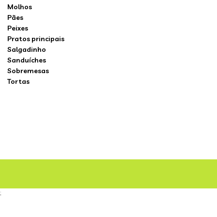
Molhos
Pães
Peixes
Pratos principais
Salgadinho
Sanduíches
Sobremesas
Tortas
;