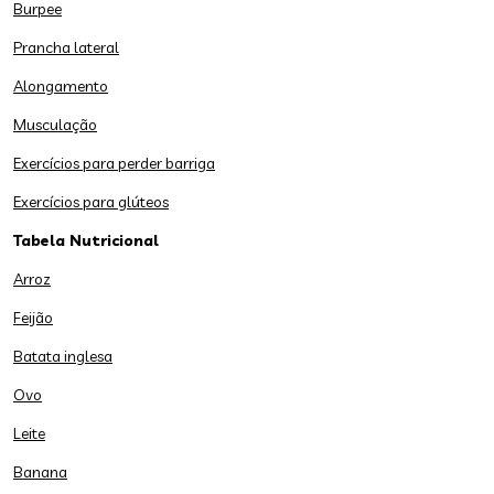
Burpee
Prancha lateral
Alongamento
Musculação
Exercícios para perder barriga
Exercícios para glúteos
Tabela Nutricional
Arroz
Feijão
Batata inglesa
Ovo
Leite
Banana