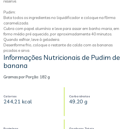
reserve.
Pudim:
Bata todos os ingredientes no liquidificador e coloque na fôrma
caramelizada.
Cubra com papel alumínio e leve para assar em banho maria, em
forno médio pré aquecido, por aproximadamente 40 minutos.
Quando esfriar, leve à geladeira.
Desenforme frio, coloque o restante da calda com as bananas
picadas e sirva.
Informações Nutricionais de Pudim de
banana
Gramas por Porção:
182 g
Calorias
Carboidratos
244,21 kcal
49,20 g
Proteínas
Gorduras Totais