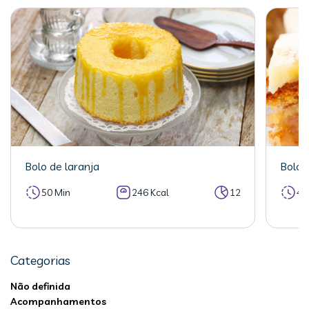
Bolo de laranja
Bolo 
50 Min
246 Kcal
12
40
Categorias
Não definida
Acompanhamentos