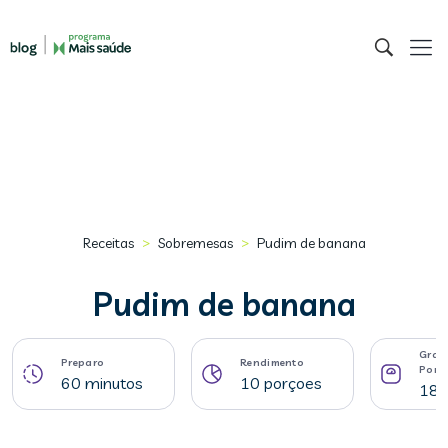
>
>
Receitas
Sobremesas
Pudim de banana
Pudim de banana
Gram
Preparo
Rendimento
Porç
60 minutos
10 porçoes
182