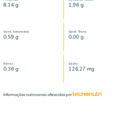
8,14 g
1,96 g
Gord. Saturadas
Gord. Trans
0,59 g
0,00 g
Fibras
Sódio
0,36 g
126,27 mg
Informações nutricionais oferecidas por