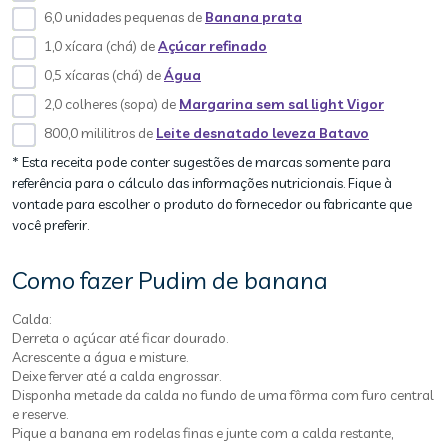
6,0 unidades pequenas de
Banana prata
1,0 xícara (chá) de
Açúcar refinado
0,5 xícaras (chá) de
Água
2,0 colheres (sopa) de
Margarina sem sal light Vigor
800,0 mililitros de
Leite desnatado leveza Batavo
* Esta receita pode conter sugestões de marcas somente para
referência para o cálculo das informações nutricionais. Fique à
vontade para escolher o produto do fornecedor ou fabricante que
você preferir.
Como fazer Pudim de banana
Calda:
Derreta o açúcar até ficar dourado.
Acrescente a água e misture.
Deixe ferver até a calda engrossar.
Disponha metade da calda no fundo de uma fôrma com furo central
e reserve.
Pique a banana em rodelas finas e junte com a calda restante,