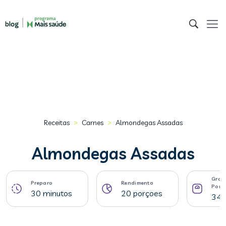
>
>
Receitas
Carnes
Almondegas Assadas
Almondegas Assadas
Gram
Preparo
Rendimento
Porç
30 minutos
20 porçoes
34 