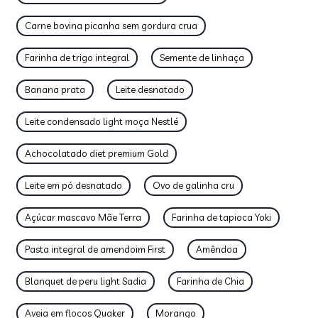
Carne bovina picanha sem gordura crua
Farinha de trigo integral
Semente de linhaça
Banana prata
Leite desnatado
Leite condensado light moça Nestlé
Achocolatado diet premium Gold
Leite em pó desnatado
Ovo de galinha cru
Açúcar mascavo Mãe Terra
Farinha de tapioca Yoki
Pasta integral de amendoim First
Amêndoa
Blanquet de peru light Sadia
Farinha de Chia
Aveia em flocos Quaker
Morango