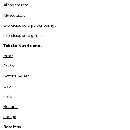
Alongamento
Musculação
Exercícios para perder barriga
Exercícios para glúteos
Tabela Nutricional
Arroz
Feijão
Batata inglesa
Ovo
Leite
Banana
Frango
Receitas