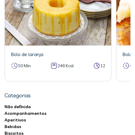
Bolo de laranja
Bolo 
50 Min
246 Kcal
12
40
Categorias
Não definida
Acompanhamentos
Aperitivos
Bebidas
Biscoitos