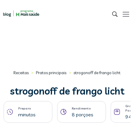
>
>
Receitas
Pratos principais
strogonoff de frango licht
strogonoff de frango licht
Gram
Preparo
Rendimento
Porç
minutos
8 porçoes
94 