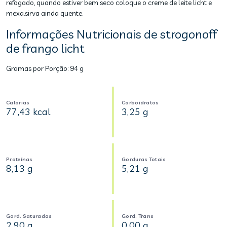
refogado, quando estiver bem seco coloque o creme de leite licht e
mexa.sirva ainda quente.
Informações Nutricionais de strogonoff
de frango licht
Gramas por Porção:
94 g
Calorias
Carboidratos
77,43 kcal
3,25 g
Proteínas
Gorduras Totais
8,13 g
5,21 g
Gord. Saturadas
Gord. Trans
2,90 g
0,00 g