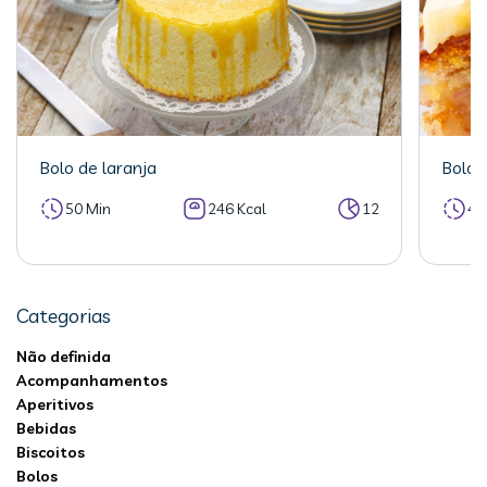
Bolo de laranja
Bolo 
50 Min
246 Kcal
12
40
Categorias
Não definida
Acompanhamentos
Aperitivos
Bebidas
Biscoitos
Bolos