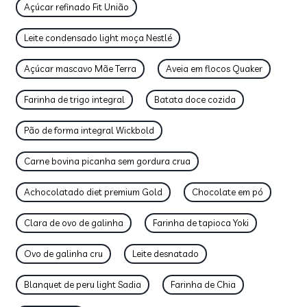
Açúcar refinado Fit União
Leite condensado light moça Nestlé
Açúcar mascavo Mãe Terra
Aveia em flocos Quaker
Farinha de trigo integral
Batata doce cozida
Pão de forma integral Wickbold
Carne bovina picanha sem gordura crua
Achocolatado diet premium Gold
Chocolate em pó
Clara de ovo de galinha
Farinha de tapioca Yoki
Ovo de galinha cru
Leite desnatado
Blanquet de peru light Sadia
Farinha de Chia