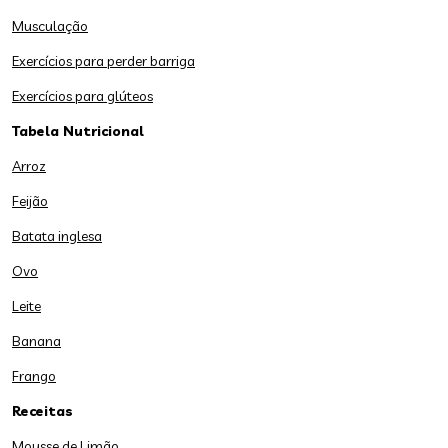
Musculação
Exercícios para perder barriga
Exercícios para glúteos
Tabela Nutricional
Arroz
Feijão
Batata inglesa
Ovo
Leite
Banana
Frango
Receitas
Mousse de Limão