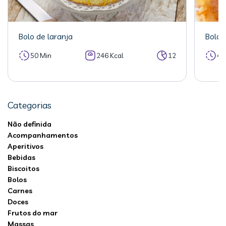
Bolo de laranja
Bolo 
50 Min
246 Kcal
12
40
Categorias
Não definida
Acompanhamentos
Aperitivos
Bebidas
Biscoitos
Bolos
Carnes
Doces
Frutos do mar
Massas