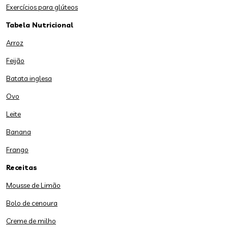
Exercícios para glúteos
Tabela Nutricional
Arroz
Feijão
Batata inglesa
Ovo
Leite
Banana
Frango
Receitas
Mousse de Limão
Bolo de cenoura
Creme de milho