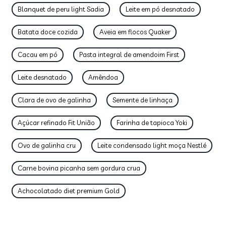
Blanquet de peru light Sadia
Leite em pó desnatado
Batata doce cozida
Aveia em flocos Quaker
Cacau em pó
Pasta integral de amendoim First
Leite desnatado
Amêndoa
Clara de ovo de galinha
Semente de linhaça
Açúcar refinado Fit União
Farinha de tapioca Yoki
Ovo de galinha cru
Leite condensado light moça Nestlé
Carne bovina picanha sem gordura crua
Achocolatado diet premium Gold