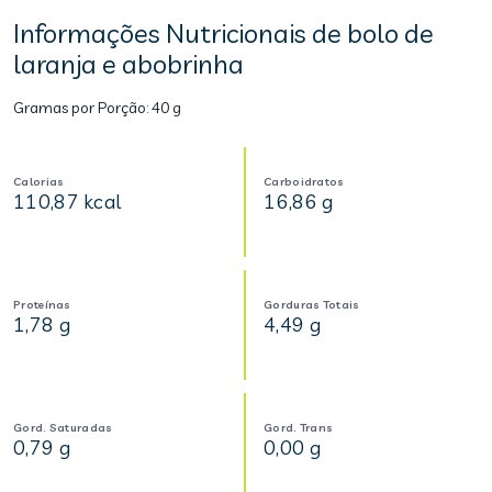
Informações Nutricionais de bolo de
laranja e abobrinha
Gramas por Porção:
40 g
Calorias
Carboidratos
110,87 kcal
16,86 g
Proteínas
Gorduras Totais
1,78 g
4,49 g
Gord. Saturadas
Gord. Trans
0,79 g
0,00 g