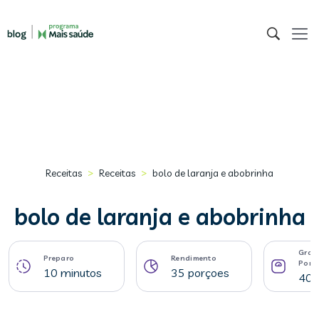
>
>
Receitas
Receitas
bolo de laranja e abobrinha
bolo de laranja e abobrinha
Gram
Preparo
Rendimento
Porç
10 minutos
35 porçoes
40 