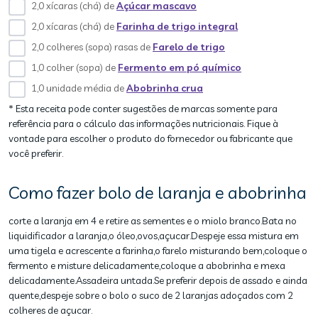
2,0 xícaras (chá) de
Açúcar mascavo
2,0 xícaras (chá) de
Farinha de trigo integral
2,0 colheres (sopa) rasas de
Farelo de trigo
1,0 colher (sopa) de
Fermento em pó químico
1,0 unidade média de
Abobrinha crua
* Esta receita pode conter sugestões de marcas somente para
referência para o cálculo das informações nutricionais. Fique à
vontade para escolher o produto do fornecedor ou fabricante que
você preferir.
Como fazer bolo de laranja e abobrinha
corte a laranja em 4 e retire as sementes e o miolo branco.Bata no
liquidificador a laranja,o óleo,ovos,açucar.Despeje essa mistura em
uma tigela e acrescente a farinha,o farelo misturando bem,coloque o
fermento e misture delicadamente,coloque a abobrinha e mexa
delicadamente.Assadeira untada.Se preferir depois de assado e ainda
quente,despeje sobre o bolo o suco de 2 laranjas adoçados com 2
colheres de açucar.