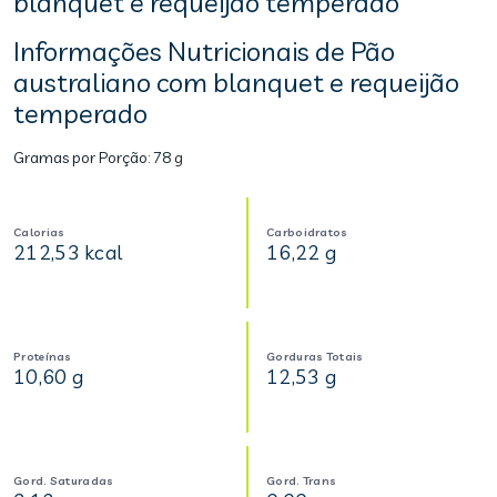
blanquet e requeijão temperado
Informações Nutricionais de Pão
australiano com blanquet e requeijão
temperado
Gramas por Porção:
78 g
Calorias
Carboidratos
212,53 kcal
16,22 g
Proteínas
Gorduras Totais
10,60 g
12,53 g
Gord. Saturadas
Gord. Trans