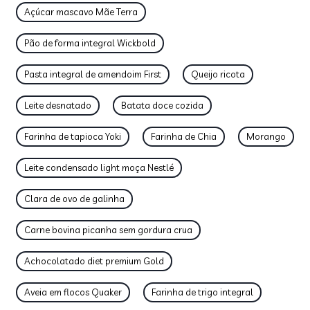
Açúcar mascavo Mãe Terra
Pão de forma integral Wickbold
Pasta integral de amendoim First
Queijo ricota
Leite desnatado
Batata doce cozida
Farinha de tapioca Yoki
Farinha de Chia
Morango
Leite condensado light moça Nestlé
Clara de ovo de galinha
Carne bovina picanha sem gordura crua
Achocolatado diet premium Gold
Aveia em flocos Quaker
Farinha de trigo integral