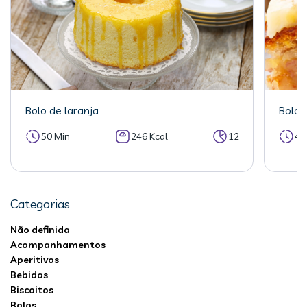
Bolo de laranja
Bolo 
50 Min
246 Kcal
12
40
Categorias
Não definida
Acompanhamentos
Aperitivos
Bebidas
Biscoitos
Bolos