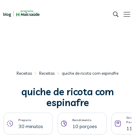
>
>
Receitas
Receitas
quiche de ricota com espinafre
quiche de ricota com
espinafre
Gram
Preparo
Rendimento
Porç
30 minutos
10 porçoes
115