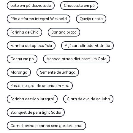
Leite em pó desnatado
Chocolate em pó
Pão de forma integral Wickbold
Queijo ricota
Farinha de Chia
Banana prata
Farinha de tapioca Yoki
Açúcar refinado Fit União
Cacau em pó
Achocolatado diet premium Gold
Morango
Semente de linhaça
Pasta integral de amendoim First
Farinha de trigo integral
Clara de ovo de galinha
Blanquet de peru light Sadia
Carne bovina picanha sem gordura crua