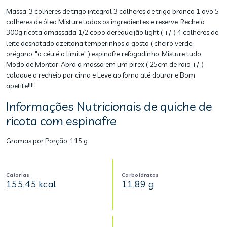
Massa: 3 colheres de trigo integral 3 colheres de trigo branco 1 ovo 5
colheres de óleo Misture todos os ingredientes e reserve. Recheio
300g ricota amassada 1/2 copo derequeijão light ( +/-) 4 colheres de
leite desnatado azeitona temperinhos a gosto ( cheiro verde,
orégano, "o céu é o limite" ) espinafre refogadinho. Misture tudo.
Modo de Montar: Abra a massa em um pirex ( 25cm de raio +/-)
coloque o recheio por cima e Leve ao forno até dourar e Bom
apetite!!!!
Informações Nutricionais de quiche de
ricota com espinafre
Gramas por Porção:
115 g
Calorias
Carboidratos
155,45 kcal
11,89 g