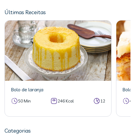
Últimas Receitas
Bolo de laranja
Bolo 
50 Min
246 Kcal
12
40
Categorias