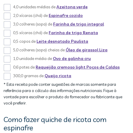
4,0 unidades médias de
Azeitona verde
2,0 xícaras (chá) de
Espinafre cozido
3,0 colheres (sopa) de
Farinha de trigo integral
0,5 xícaras (chá) de
Farinha de trigo Renata
0,5 copos de
Leite desnatado Paulista
5,0 colheres (sopa) cheias de
Óleo de girassol Liza
1,0 unidade média de
Ovo de galinha cru
0,6 potes de
Requeijão cremoso light Poços de Caldas
300,0 gramas de
Queijo ricota
* Esta receita pode conter sugestões de marcas somente para
referência para o cálculo das informações nutricionais. Fique à
vontade para escolher o produto do fornecedor ou fabricante que
você preferir.
Como fazer quiche de ricota com
espinafre