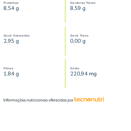
Proteínas
Gorduras Totais
8,54 g
8,59 g
Gord. Saturadas
Gord. Trans
2,95 g
0,00 g
Fibras
Sódio
1,84 g
220,94 mg
Informações nutricionais oferecidas por