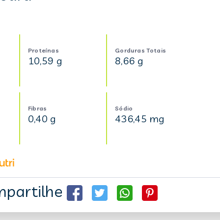
Proteínas
Gorduras Totais
10,59 g
8,66 g
Fibras
Sódio
0,40 g
436,45 mg
partilhe