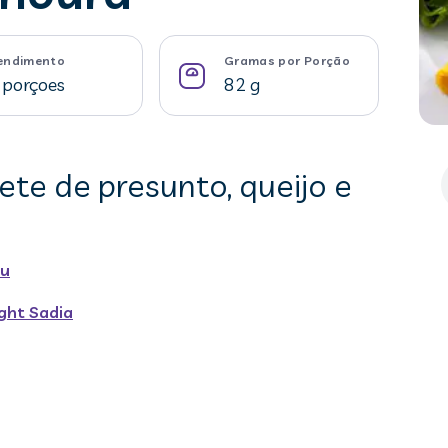
endimento
Gramas por Porção
 porçoes
82 g
ete de presunto, queijo e
ru
ght Sadia