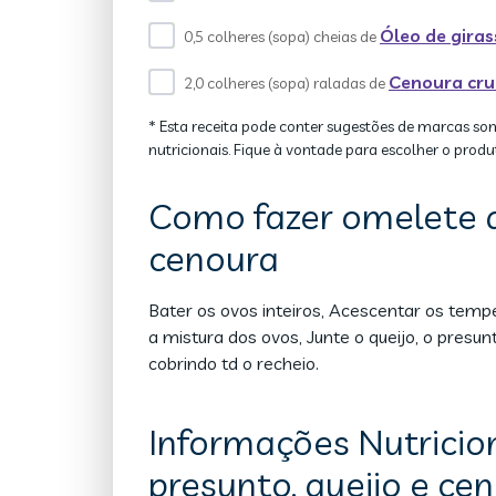
Óleo de giras
0,5 colheres (sopa) cheias de
Cenoura cr
2,0 colheres (sopa) raladas de
* Esta receita pode conter sugestões de marcas so
nutricionais. Fique à vontade para escolher o produ
Como fazer omelete d
cenoura
Bater os ovos inteiros, Acescentar os temp
a mistura dos ovos, Junte o queijo, o presu
cobrindo td o recheio.
Informações Nutricio
presunto, queijo e ce