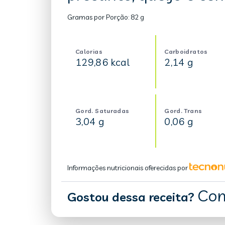
Gramas por Porção:
82 g
Calorias
Carboidratos
129,86 kcal
2,14 g
Gord. Saturadas
Gord. Trans
3,04 g
0,06 g
Informações nutricionais oferecidas por
Com
Gostou dessa receita?