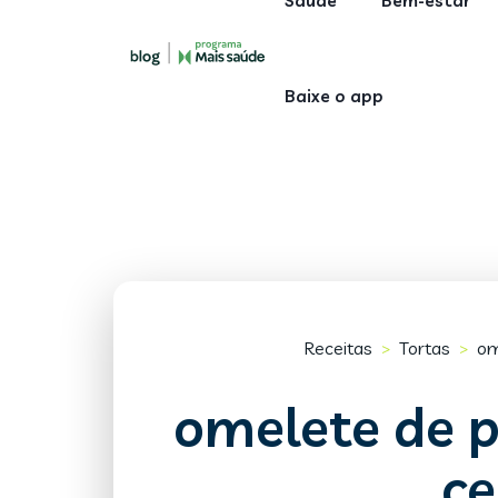
Saúde
Bem-estar
Baixe o app
Receitas
Tortas
om
>
>
omelete de p
c