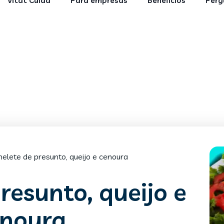
Vitat Cuida
Para empresas
Benefícios
Perg
elete de presunto, queijo e cenoura
resunto, queijo e
enoura