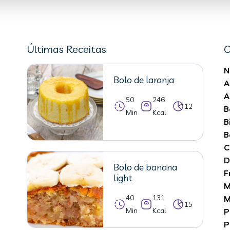
Últimas Receitas
C
N
Bolo de laranja
A
A
50
246
12
B
Min
Kcal
B
B
C
D
Bolo de banana
F
light
M
40
131
M
15
Min
Kcal
P
P