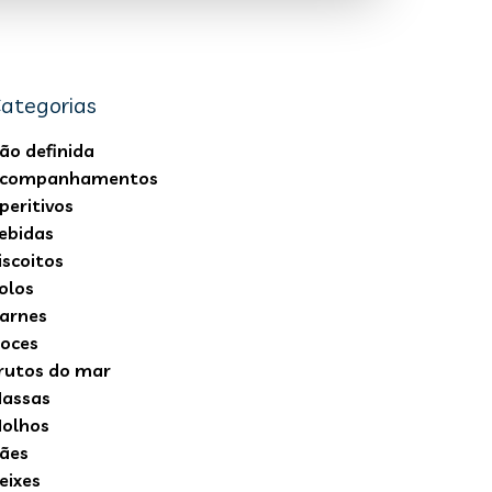
ategorias
ão definida
companhamentos
peritivos
ebidas
iscoitos
olos
arnes
oces
rutos do mar
assas
olhos
ães
eixes