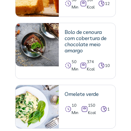
12
Min
Kcal
Bolo de cenoura
com cobertura de
chocolate meio
amargo
50
374
10
Min
Kcal
Omelete verde
10
150
1
Min
Kcal