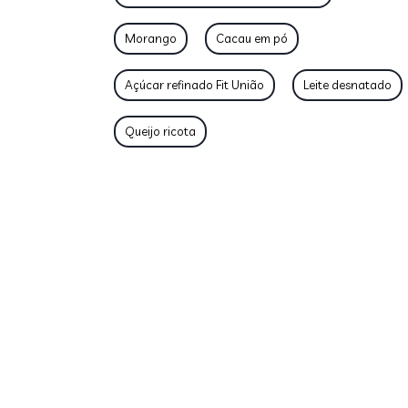
Morango
Cacau em pó
Açúcar refinado Fit União
Leite desnatado
Queijo ricota