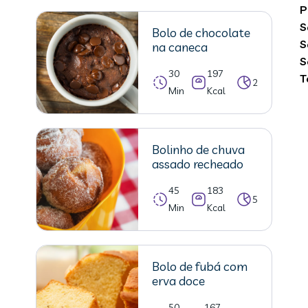
P
S
Bolo de chocolate
S
na caneca
S
30
197
T
2
Min
Kcal
Bolinho de chuva
assado recheado
45
183
5
Min
Kcal
Bolo de fubá com
erva doce
50
167