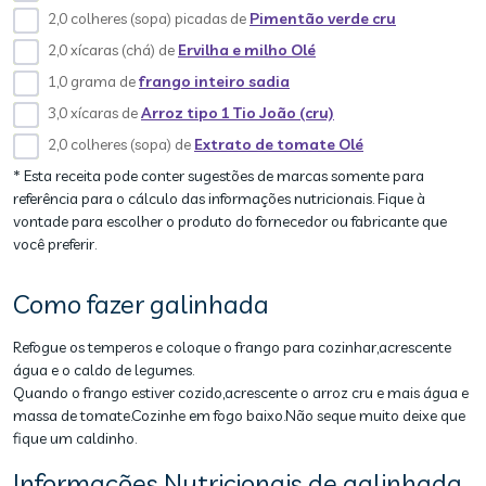
2,0 colheres (sopa) picadas de
Pimentão verde cru
2,0 xícaras (chá) de
Ervilha e milho Olé
1,0 grama de
frango inteiro sadia
3,0 xícaras de
Arroz tipo 1 Tio João (cru)
2,0 colheres (sopa) de
Extrato de tomate Olé
* Esta receita pode conter sugestões de marcas somente para
referência para o cálculo das informações nutricionais. Fique à
vontade para escolher o produto do fornecedor ou fabricante que
você preferir.
Como fazer galinhada
Refogue os temperos e coloque o frango para cozinhar,acrescente
água e o caldo de legumes.
Quando o frango estiver cozido,acrescente o arroz cru e mais água e
massa de tomate.Cozinhe em fogo baixo.Não seque muito deixe que
fique um caldinho.
Informações Nutricionais de galinhada