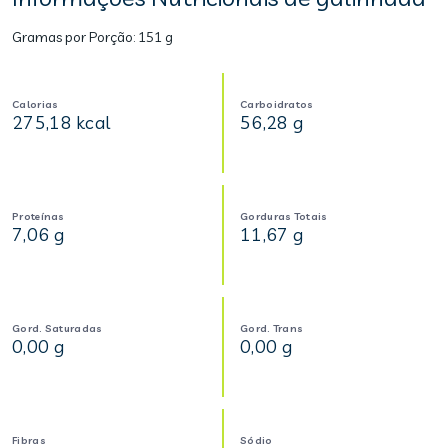
Gramas por Porção:
151 g
Calorias
Carboidratos
275,18 kcal
56,28 g
Proteínas
Gorduras Totais
7,06 g
11,67 g
Gord. Saturadas
Gord. Trans
0,00 g
0,00 g
Fibras
Sódio