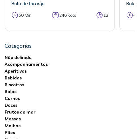
Bolo de laranja
Bolo 
50 Min
246 Kcal
12
40
Categorias
Não definida
Acompanhamentos
Aperitivos
Bebidas
Biscoitos
Bolos
Carnes
Doces
Frutos do mar
Massas
Molhos
Pães