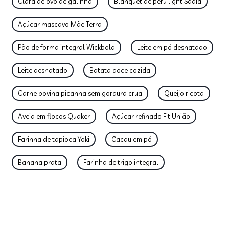
Clara de ovo de galinha
Blanquet de peru light Sadia
Açúcar mascavo Mãe Terra
Pão de forma integral Wickbold
Leite em pó desnatado
Leite desnatado
Batata doce cozida
Carne bovina picanha sem gordura crua
Queijo ricota
Aveia em flocos Quaker
Açúcar refinado Fit União
Farinha de tapioca Yoki
Cacau em pó
Banana prata
Farinha de trigo integral