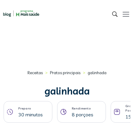
>
>
Receitas
Pratos principais
galinhada
galinhada
Gram
Preparo
Rendimento
Porç
30 minutos
8 porçoes
151