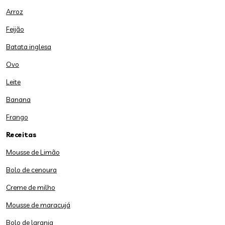
Arroz
Feijão
Batata inglesa
Ovo
Leite
Banana
Frango
Receitas
Mousse de Limão
Bolo de cenoura
Creme de milho
Mousse de maracujá
Bolo de laranja