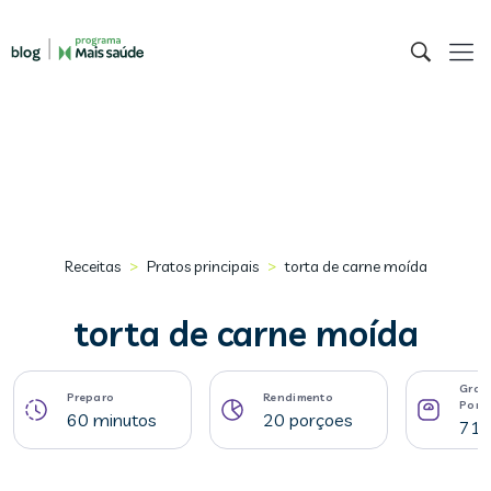
>
>
Receitas
Pratos principais
torta de carne moída
torta de carne moída
Gram
Preparo
Rendimento
Porç
60 minutos
20 porçoes
71 