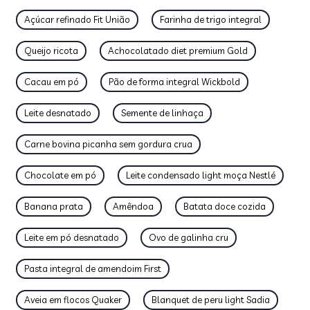
Açúcar refinado Fit União
Farinha de trigo integral
Queijo ricota
Achocolatado diet premium Gold
Cacau em pó
Pão de forma integral Wickbold
Leite desnatado
Semente de linhaça
Carne bovina picanha sem gordura crua
Chocolate em pó
Leite condensado light moça Nestlé
Banana prata
Amêndoa
Batata doce cozida
Leite em pó desnatado
Ovo de galinha cru
Pasta integral de amendoim First
Aveia em flocos Quaker
Blanquet de peru light Sadia