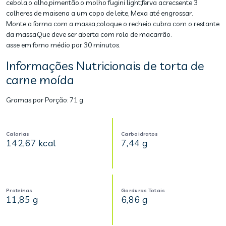
cebola,o alho,pimentão.o molho fugini light,ferva acrecsente 3
colheres de maisena a um copo de leite, Mexa até engrossar.
Monte a forma com a massa,coloque o recheio cubra com o restante
da massa.Que deve ser aberta com rolo de macarrão.
asse em forno médio por 30 minutos.
Informações Nutricionais de torta de
carne moída
Gramas por Porção:
71 g
Calorias
Carboidratos
142,67 kcal
7,44 g
Proteínas
Gorduras Totais
11,85 g
6,86 g