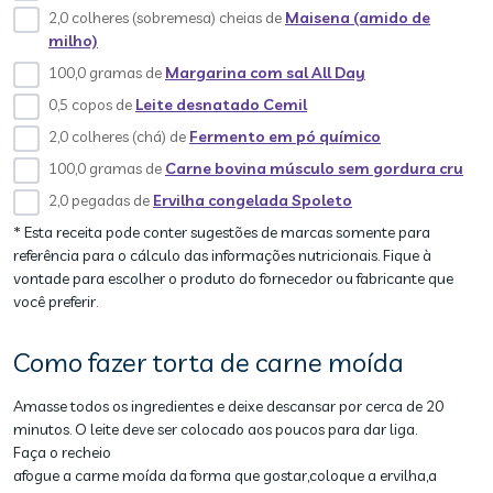
2,0 colheres (sobremesa) cheias de
Maisena (amido de
milho)
100,0 gramas de
Margarina com sal All Day
0,5 copos de
Leite desnatado Cemil
2,0 colheres (chá) de
Fermento em pó químico
100,0 gramas de
Carne bovina músculo sem gordura cru
2,0 pegadas de
Ervilha congelada Spoleto
* Esta receita pode conter sugestões de marcas somente para
referência para o cálculo das informações nutricionais. Fique à
vontade para escolher o produto do fornecedor ou fabricante que
você preferir.
Como fazer torta de carne moída
Amasse todos os ingredientes e deixe descansar por cerca de 20
minutos. O leite deve ser colocado aos poucos para dar liga.
Faça o recheio
afogue a carme moída da forma que gostar,coloque a ervilha,a