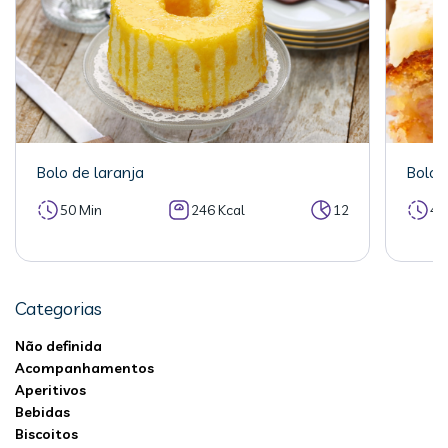
Bolo de laranja
Bolo 
50 Min
246 Kcal
12
40
Categorias
Não definida
Acompanhamentos
Aperitivos
Bebidas
Biscoitos