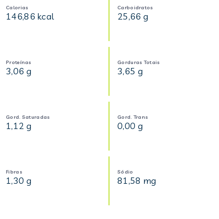
Calorias
Carboidratos
146,86 kcal
25,66 g
Proteínas
Gorduras Totais
3,06 g
3,65 g
Gord. Saturadas
Gord. Trans
1,12 g
0,00 g
Fibras
Sódio
1,30 g
81,58 mg