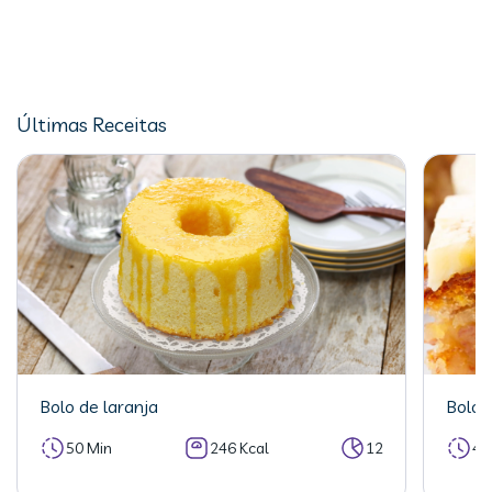
Últimas Receitas
Bolo de laranja
Bolo 
50 Min
246 Kcal
12
40