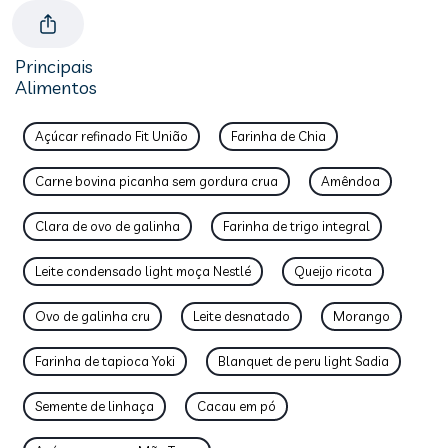
Principais
Alimentos
Açúcar refinado Fit União
Farinha de Chia
Carne bovina picanha sem gordura crua
Amêndoa
Clara de ovo de galinha
Farinha de trigo integral
Leite condensado light moça Nestlé
Queijo ricota
Ovo de galinha cru
Leite desnatado
Morango
Farinha de tapioca Yoki
Blanquet de peru light Sadia
Semente de linhaça
Cacau em pó