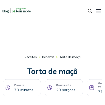
>
>
Receitas
Receitas
Torta de maçã
Torta de maçã
Gram
Preparo
Rendimento
Porç
70 minutos
20 porçoes
77 