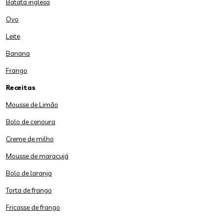
Batata inglesa
Ovo
Leite
Banana
Frango
Receitas
Mousse de Limão
Bolo de cenoura
Creme de milho
Mousse de maracujá
Bolo de laranja
Torta de frango
Fricasse de frango