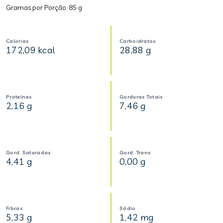
Gramas por Porção:
85 g
Calorias
Carboidratos
172,09 kcal
28,88 g
Proteínas
Gorduras Totais
2,16 g
7,46 g
Gord. Saturadas
Gord. Trans
4,41 g
0,00 g
Fibras
Sódio
5,33 g
1,42 mg