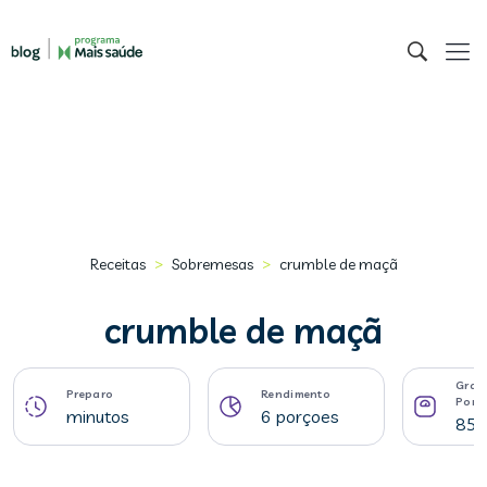
>
>
Receitas
Sobremesas
crumble de maçã
crumble de maçã
Gram
Preparo
Rendimento
Porç
minutos
6 porçoes
85 