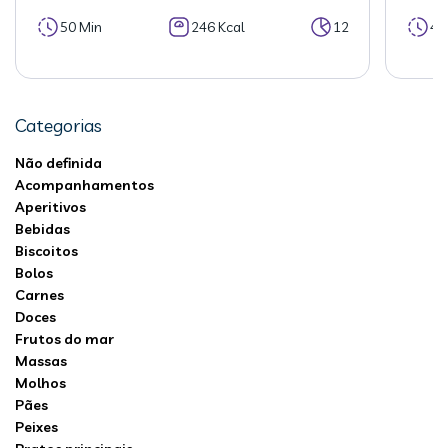
50 Min
246 Kcal
12
40
Categorias
Não definida
Acompanhamentos
Aperitivos
Bebidas
Biscoitos
Bolos
Carnes
Doces
Frutos do mar
Massas
Molhos
Pães
Peixes