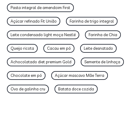
Pasta integral de amendoim First
Açúcar refinado Fit União
Farinha de trigo integral
Leite condensado light moça Nestlé
Farinha de Chia
Queijo ricota
Cacau em pó
Leite desnatado
Achocolatado diet premium Gold
Semente de linhaça
Chocolate em pó
Açúcar mascavo Mãe Terra
Ovo de galinha cru
Batata doce cozida