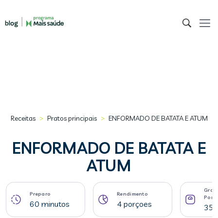
>
>
Receitas
Pratos principais
ENFORMADO DE BATATA E ATUM
ENFORMADO DE BATATA E
ATUM
Gram
Preparo
Rendimento
Porç
60 minutos
4 porçoes
353