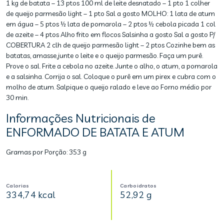
1 kg de batata – 13 ptos 100 ml de leite desnatado – 1 pto 1 colher
de queijo parmesão light – 1 pto Sal a gosto MOLHO: 1 lata de atum
em água – 5 ptos ½ lata de pomarola – 2 ptos ½ cebola picada 1 col
de azeite – 4 ptos Alho frito em flocos Salsinha a gosto Sal a gosto P/
COBERTURA 2 clh de queijo parmesão light – 2 ptos Cozinhe bem as
batatas, amasse,junte o leite e o queijo parmesão. Faça um purê.
Prove o sal. Frite a cebola no azeite. Junte o alho, o atum, a pomarola
e a salsinha. Corrija o sal. Coloque o purê em um pirex e cubra com o
molho de atum. Salpique o queijo ralado e leve ao Forno médio por
30 min.
Informações Nutricionais de
ENFORMADO DE BATATA E ATUM
Gramas por Porção:
353 g
Calorias
Carboidratos
334,74 kcal
52,92 g