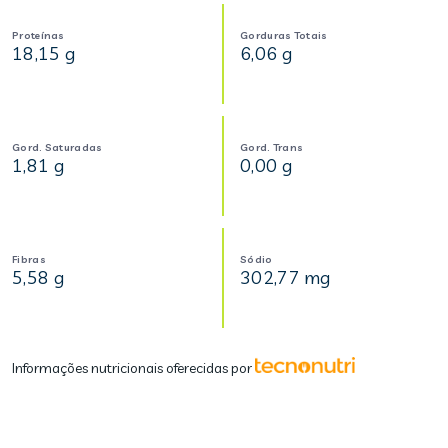
Proteínas
Gorduras Totais
18,15 g
6,06 g
Gord. Saturadas
Gord. Trans
1,81 g
0,00 g
Fibras
Sódio
5,58 g
302,77 mg
Informações nutricionais oferecidas por