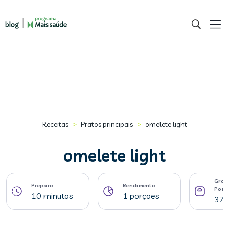
>
>
Receitas
Pratos principais
omelete light
omelete light
Gram
Preparo
Rendimento
Porç
10 minutos
1 porçoes
378