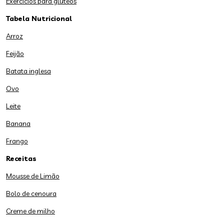
Exercícios para glúteos
Tabela Nutricional
Arroz
Feijão
Batata inglesa
Ovo
Leite
Banana
Frango
Receitas
Mousse de Limão
Bolo de cenoura
Creme de milho