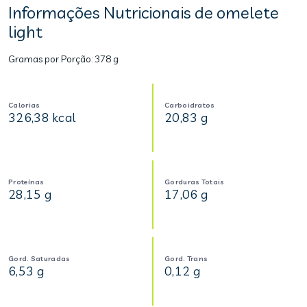
Informações Nutricionais de omelete
light
Gramas por Porção:
378 g
Calorias
Carboidratos
326,38 kcal
20,83 g
Proteínas
Gorduras Totais
28,15 g
17,06 g
Gord. Saturadas
Gord. Trans
6,53 g
0,12 g