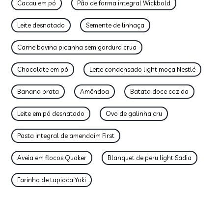
Cacau em pó
Pão de forma integral Wickbold
Leite desnatado
Semente de linhaça
Carne bovina picanha sem gordura crua
Chocolate em pó
Leite condensado light moça Nestlé
Banana prata
Amêndoa
Batata doce cozida
Leite em pó desnatado
Ovo de galinha cru
Pasta integral de amendoim First
Aveia em flocos Quaker
Blanquet de peru light Sadia
Farinha de tapioca Yoki