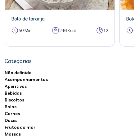
Bolo de laranja
Bolo 
50 Min
246 Kcal
12
40
Categorias
Não definida
Acompanhamentos
Aperitivos
Bebidas
Biscoitos
Bolos
Carnes
Doces
Frutos do mar
Massas