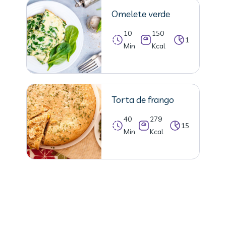
Omelete verde
10
150
1
Min
Kcal
Torta de frango
40
279
15
Min
Kcal