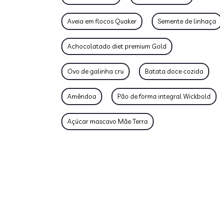
Aveia em flocos Quaker
Semente de linhaça
Achocolatado diet premium Gold
Ovo de galinha cru
Batata doce cozida
Amêndoa
Pão de forma integral Wickbold
Açúcar mascavo Mãe Terra