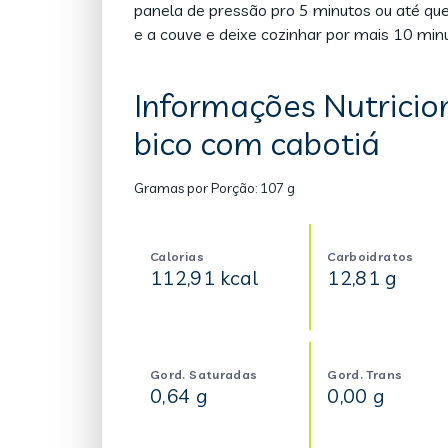
panela de pressão pro 5 minutos ou até qu
e a couve e deixe cozinhar por mais 10 mi
Informações Nutricio
bico com cabotiá
Gramas por Porção:
107 g
Calorias
Carboidratos
112,91 kcal
12,81 g
Gord. Saturadas
Gord. Trans
0,64 g
0,00 g