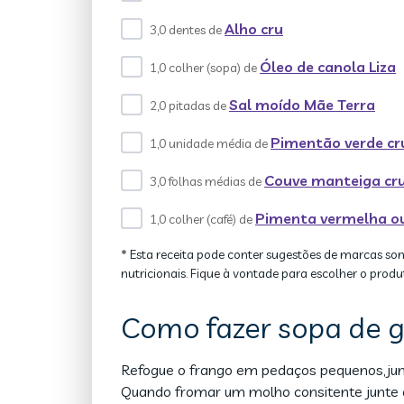
Alho cru
3,0 dentes de
Óleo de canola Liza
1,0 colher (sopa) de
Sal moído Mãe Terra
2,0 pitadas de
Pimentão verde cr
1,0 unidade média de
Couve manteiga cr
3,0 folhas médias de
Pimenta vermelha ou
1,0 colher (café) de
* Esta receita pode conter sugestões de marcas so
nutricionais. Fique à vontade para escolher o produ
Como fazer sopa de g
Refogue o frango em pedaços pequenos,junt
Quando fromar um molho consitente junte o