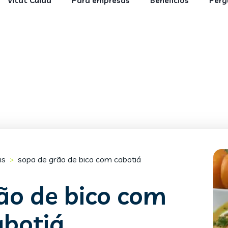
Vitat Cuida
Para empresas
Benefícios
Perg
is
sopa de grão de bico com cabotiá
>
ão de bico com
abotiá