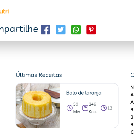
partilhe
Últimas Receitas
C
N
Bolo de laranja
A
A
50
246
12
B
Min
Kcal
B
B
C