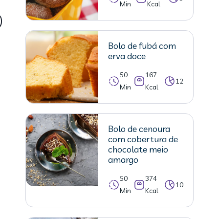
Min
Kcal
Bolo de fubá com
erva doce
50
167
12
Min
Kcal
Bolo de cenoura
com cobertura de
chocolate meio
amargo
50
374
10
Min
Kcal