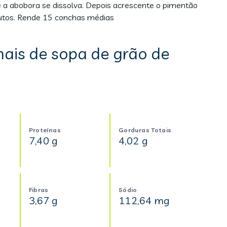
e a abobora se dissolva. Depois acrescente o pimentão
nutos. Rende 15 conchas médias
nais de sopa de grão de
Proteínas
Gorduras Totais
7,40 g
4,02 g
Fibras
Sódio
3,67 g
112,64 mg