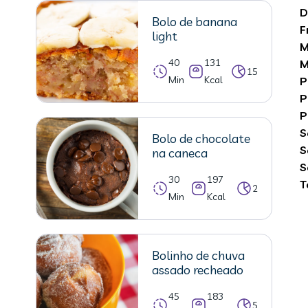
D
Bolo de banana
F
light
M
40
131
M
15
Min
Kcal
P
P
P
S
Bolo de chocolate
S
na caneca
S
30
197
T
2
Min
Kcal
Bolinho de chuva
assado recheado
45
183
5