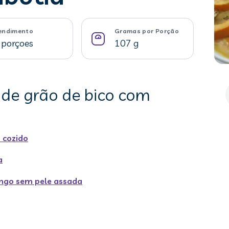
endimento
Gramas por Porção
 porçoes
107 g
 de grão de bico com
 cozido
a
ngo sem pele assada