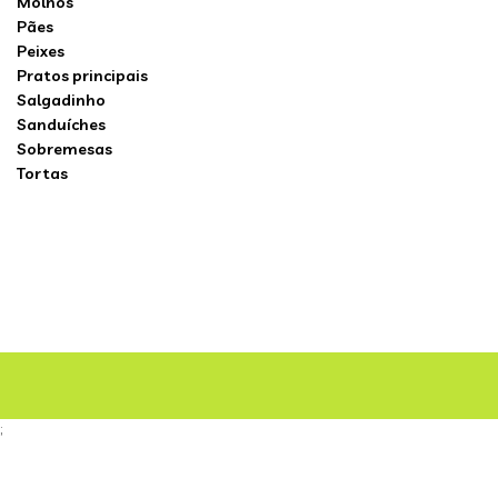
Molhos
Pães
Peixes
Pratos principais
Salgadinho
Sanduíches
Sobremesas
Tortas
;