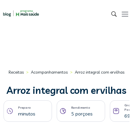
>
>
Receitas
Acompanhamentos
Arroz integral com ervilhas
Arroz integral com ervilhas
Gram
Preparo
Rendimento
Porç
minutos
5 porçoes
69 