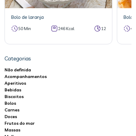
Bolo de laranja
Bolo 
50 Min
246 Kcal
12
40
Categorias
Não definida
Acompanhamentos
Aperitivos
Bebidas
Biscoitos
Bolos
Carnes
Doces
Frutos do mar
Massas