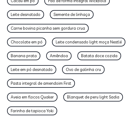
Cacau em pó
Pão de forma integral Wickbold
Leite desnatado
Semente de linhaça
Carne bovina picanha sem gordura crua
Chocolate em pó
Leite condensado light moça Nestlé
Banana prata
Amêndoa
Batata doce cozida
Leite em pó desnatado
Ovo de galinha cru
Pasta integral de amendoim First
Aveia em flocos Quaker
Blanquet de peru light Sadia
Farinha de tapioca Yoki