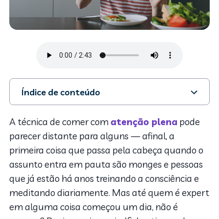
Índice de conteúdo
1. O que é?
2. Mas o que isso tem a ver com o mindful eating?
A técnica de comer com
atenção plena
pode
3. Dicas de mindful eating para iniciantes
parecer distante para alguns — afinal, a
primeira coisa que passa pela cabeça quando o
assunto entra em pauta são monges e pessoas
que já estão há anos treinando a consciência e
meditando diariamente. Mas até quem é expert
em alguma coisa começou um dia, não é