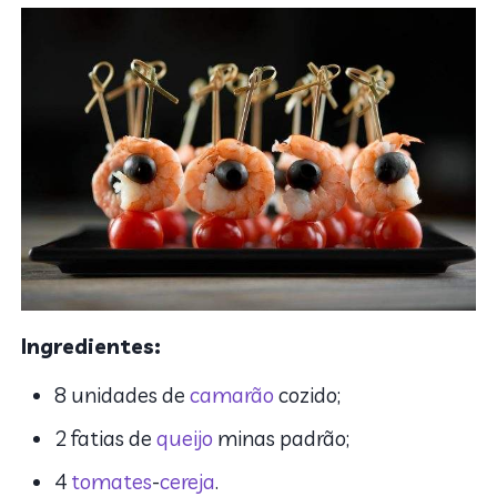
Ingredientes:
8 unidades de
camarão
cozido;
2 fatias de
queijo
minas padrão;
4
tomates
-
cereja
.