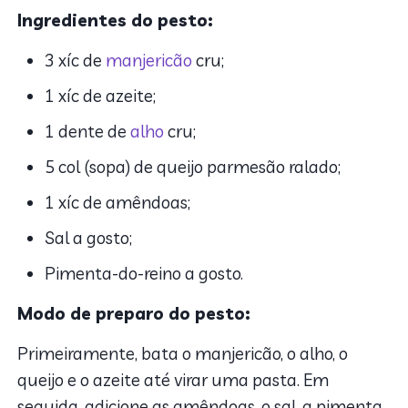
Ingredientes do pesto:
3 xíc de
manjericão
cru;
1 xíc de azeite;
1 dente de
alho
cru;
5 col (sopa) de queijo parmesão ralado;
1 xíc de amêndoas;
Sal a gosto;
Pimenta-do-reino a gosto.
Modo de preparo do pesto:
Primeiramente, bata o manjericão, o alho, o
queijo e o azeite até virar uma pasta. Em
seguida, adicione as amêndoas, o sal, a pimenta