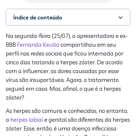
Índice de conteúdo
1. Causas da herpes zóster
2. Sintomas
Na segunda-feira (25/07), a apresentadora e ex-
3. Grupos de risco
BBB
Fernanda Keulla
compartilhou em seu
4. Como é feito o diagnóstico da herpes zóster?
perfil nas redes sociais que ficou internada por
5. Tratamentos
cinco dias tratando a herpes zóster. De acordo
6. Possíveis complicações
com a influencer, as dores causadas por esse
7. Como prevenir?
8. Qual profissional procurar?
vírus são insuportáveis. Agora, o tratamento
9. Perguntas frequentes sobre a herpes zóster
seguirá em casa. Mas, afinal, o que é a herpes
zóster?
As herpes são comuns e conhecidas, no entanto,
a
herpes labial
e genital são diferentes da herpes
zóster. Esse, então, é uma doença infecciosa