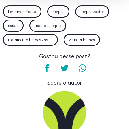
Fernanda Keulla
herpes
herpes zoster
saúde
tipos de herpes
tratamento herpes zóster
vírus da herpes
Gostou desse post?
Sobre o autor