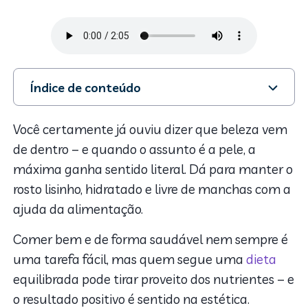
Índice de conteúdo
1. Veja o que deve estar no seu cardápio para ter uma
pele invejável:
Você certamente já ouviu dizer que beleza vem
2. Pele saudável x água
de dentro – e quando o assunto é a pele, a
3. Receita de suco para uma pele mais firme e
máxima ganha sentido literal. Dá para manter o
vitaminada
rosto lisinho, hidratado e livre de manchas com a
ajuda da alimentação.
Comer bem e de forma saudável nem sempre é
uma tarefa fácil, mas quem segue uma
dieta
equilibrada pode tirar proveito dos nutrientes – e
o resultado positivo é sentido na estética.