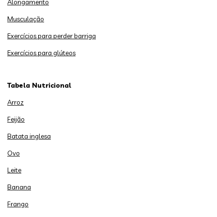
Alongamento
Musculação
Exercícios para perder barriga
Exercícios para glúteos
Tabela Nutricional
Arroz
Feijão
Batata inglesa
Ovo
Leite
Banana
Frango