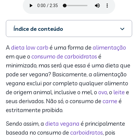
Índice de conteúdo
1. Dieta low carb vegana: Como fazer
2. Dieta low carb vegana: Os melhores substitutos
A
dieta low carb
é uma forma de
alimentação
para a carne
em que o
consumo de carboidratos
é
3. Vantagens e desvantagens da dieta low carb
minimizado, mas será que essa é uma dieta que
vegana
pode ser vegana? Basicamente, a alimentação
vegana exclui por completo qualquer alimento
de origem animal, inclusive o mel, o
ovo
, o
leite
e
seus derivados. Não só, o consumo de
carne
é
estritamente proibido.
Sendo assim, a
dieta vegana
é principalmente
baseada no consumo de
carboidratos
, pois