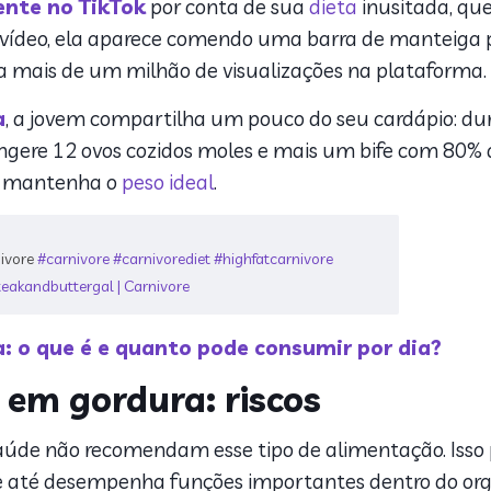
ente no TikTok
por conta de sua
dieta
inusitada, qu
 vídeo, ela aparece comendo uma barra de manteiga 
ma mais de um milhão de visualizações na plataforma.
a
, a jovem compartilha um pouco do seu cardápio: dur
ingere 12 ovos cozidos moles e mais um bife com 80% 
la mantenha o
peso ideal
.
nivore
#carnivore
#carnivorediet
#highfatcarnivore
teakandbuttergal | Carnivore
: o que é e quanto pode consumir por dia?
a em gordura: riscos
 saúde não recomendam esse tipo de alimentação. Iss
e até desempenha funções importantes dentro do or