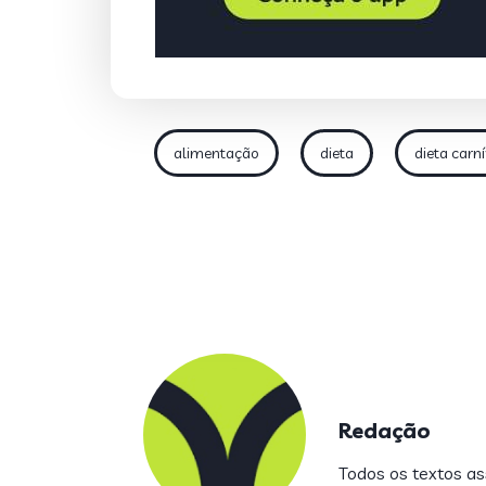
alimentação
dieta
dieta carn
Redação
Todos os textos ass