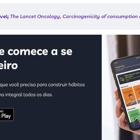
vel
;
The Lancet Oncology, Carcinogenicity of consumption