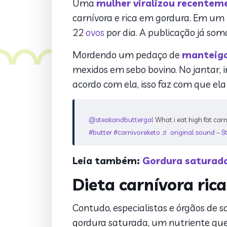
Uma
mulher viralizou recentem
carnívora e rica em gordura. Em um
22
ovos
por dia. A publicação já so
Mordendo um pedaço de
manteig
mexidos em sebo bovino. No jantar, 
acordo com ela, isso faz com que e
@steakandbuttergal
What i eat high fat car
#butter
#carnivoreketo
♬ original sound – S
Leia também:
Gordura saturada
Dieta carnívora ric
Contudo, especialistas e órgãos de
gordura saturada, um nutriente qu