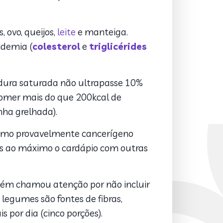
 ovo, queijos,
leite
e manteiga.
idemia (
colesterol
e
triglicérides
rdura saturada não ultrapasse 10%
e comer mais do que 200kcal de
nha grelhada).
 como provavelmente cancerígeno
rmos ao máximo o cardápio com outras
mbém chamou atenção por não incluir
legumes são fontes de fibras,
 por dia (cinco porções).