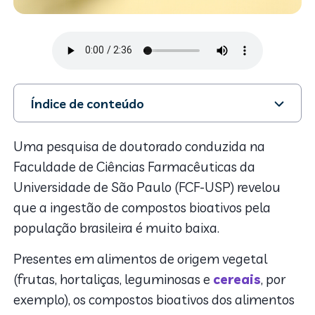
Índice de conteúdo
1. Consumo de compostos bioativos pela população
brasileira
Uma pesquisa de doutorado conduzida na
2. O que isso significa
Faculdade de Ciências Farmacêuticas da
3. Fatores relacionados ao baixo consumo de
Universidade de São Paulo (FCF-USP) revelou
compostos bioativos
que a ingestão de compostos bioativos pela
população brasileira é muito baixa.
Presentes em alimentos de origem vegetal
(frutas, hortaliças, leguminosas e
cereais
, por
exemplo), os compostos bioativos dos alimentos