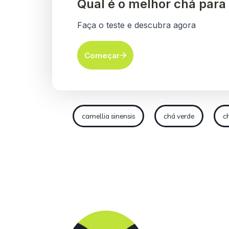
camellia sinensis
chá verde
c