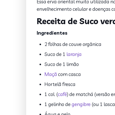
Essa erva oriental muito utilizada n
envelhecimento celular e doenças ca
Receita de Suco ve
Ingredientes
2 folhas de couve orgânica
Suco de 1
laranja
Suco de 1 limão
Maçã
com casca
Hortelã fresca
1 col. (
café
) de matchá (versão e
1 gelinho de
gengibre
(ou 1 lasc
Água e gelo