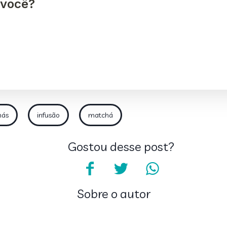
hás
infusão
matchá
Gostou desse post?
Sobre o autor