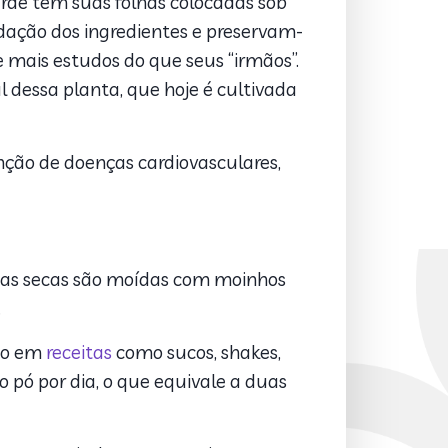
erde tem suas folhas colocadas sob
xidação dos ingredientes e preservam-
de mais estudos do que seus “irmãos”.
 dessa planta, que hoje é cultivada
enção de doenças cardiovasculares,
lhas secas são moídas com moinhos
.
ado em
receitas
como sucos, shakes,
o pó por dia, o que equivale a duas