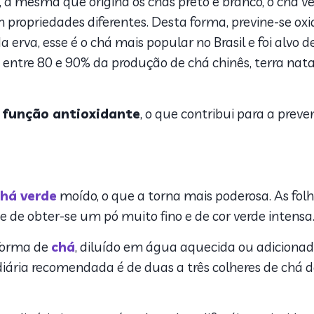
, a mesma que origina os chás preto e branco, o chá v
ém propriedades diferentes. Desta forma, previne-se o
da erva, esse é o chá mais popular no Brasil e foi alvo 
entre 80 e 90% da produção de chá chinês, terra natal
e
função antioxidante
, o que contribui para a prev
há verde
moído, o que a torna mais poderosa. As fo
e de obter-se um pó muito fino e de cor verde intensa
 forma de
chá
, diluído em água aquecida ou adicion
diária recomendada é de duas a três colheres de chá d