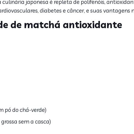
a culinária japonesa é repleta de polifenóis, antioxid
rdiovasculares, diabetes e câncer, e suas vantagens 
rde de matchá antioxidante
m pó do chá-verde)
a grossa sem a casca)