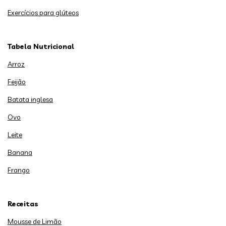
Exercícios para glúteos
Tabela Nutricional
Arroz
Feijão
Batata inglesa
Ovo
Leite
Banana
Frango
Receitas
Mousse de Limão