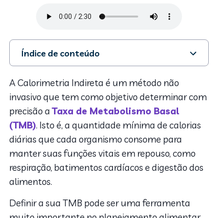
Índice de conteúdo
1. O que é a Calorimetria Indireta?
2. O que a Calorimetria Indireta pode determinar?
A Calorimetria Indireta é um método não
3. A matemática da balança
invasivo que tem como objetivo determinar com
4. Calculando o gasto energético total
precisão a
Taxa de Metabolismo Basal
(TMB)
. Isto é, a quantidade mínima de calorias
diárias que cada organismo consome para
manter suas funções vitais em repouso, como
respiração, batimentos cardíacos e digestão dos
alimentos.
Definir a sua TMB pode ser uma ferramenta
muito importante no planejamento alimentar.