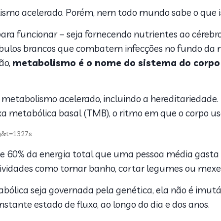
smo acelerado. Porém, nem todo mundo sabe o que is
para funcionar – seja fornecendo nutrientes ao cére
bulos brancos que combatem infecções no fundo da m
tão,
metabolismo é o nome do sistema do corpo 
metabolismo acelerado, incluindo a hereditariedade
axa metabólica basal (TMB), o ritmo em que o corpo u
g&t=1327s
60% da energia total que uma pessoa média gasta 
 atividades como tomar banho, cortar legumes ou mexer
ólica seja governada pela genética, ela não é imutá
nstante estado de fluxo, ao longo do dia e dos anos.