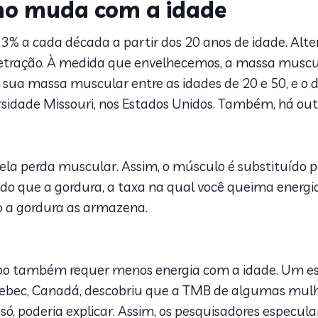
o muda com a idade
3% a cada década a partir dos 20 anos de idade. Alt
 retração. À medida que envelhecemos, a massa muscu
ua massa muscular entre as idades de 20 e 50, e o de
idade Missouri, nos Estados Unidos. Também, há outr
 pela perda muscular. Assim, o músculo é substituído 
o que a gordura, a taxa na qual você queima energia
 a gordura as armazena.
orpo também requer menos energia com a idade. Um e
uebec, Canadá, descobriu que a TMB de algumas mulh
 só, poderia explicar. Assim, os pesquisadores especul