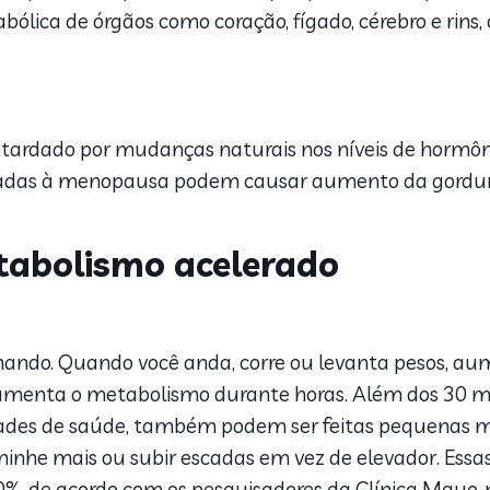
lica de órgãos como coração, fígado, cérebro e rins
rdado por mudanças naturais nos níveis de hormônio
ciadas à menopausa podem causar aumento da gordur
abolismo acelerado
nando. Quando você anda, corre ou levanta pesos, a
aumenta o metabolismo durante horas. Além dos 30 min
ades de saúde, também podem ser feitas pequenas mu
aminhe mais ou subir escadas em vez de elevador. E
 de acordo com os pesquisadores da Clínica Mayo, n