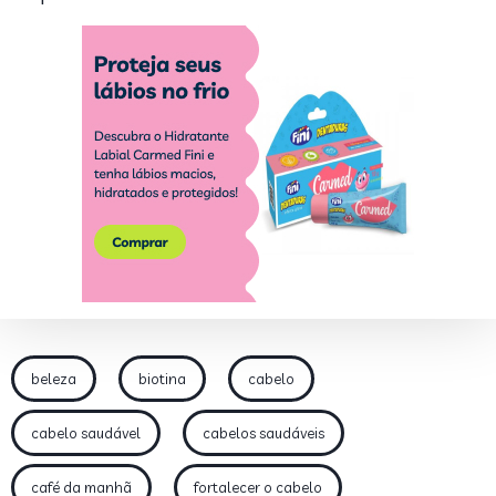
beleza
biotina
cabelo
cabelo saudável
cabelos saudáveis
café da manhã
fortalecer o cabelo