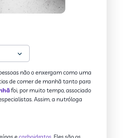
as pessoas não o enxergam como uma
fícios de comer de manhã tanto para
anhã
foi, por muito tempo, associado
specialistas. Assim, a nutróloga
eínas e
carboidratos
. Eles são os