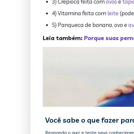
3) Crepioca feita com
ovos
e
tapi
4) Vitamina feita com
leite
(pode 
5) Panqueca de banana, ovo e
av
Leia também:
Porque suas pern