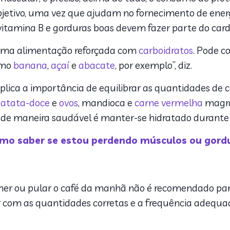
bjetivo, uma vez que ajudam no fornecimento de energ
, vitamina B e gorduras boas devem fazer parte do card
l uma alimentação reforçada com
carboidratos
. Pode 
omo
banana
,
açaí
e
abacate
, por exemplo”, diz.
plica a importância de equilibrar as quantidades de c
atata-doce
e
ovos
, mandioca e
carne vermelha
magra,
vo de maneira saudável é manter-se hidratado durante 
mo saber se estou perdendo músculos ou gord
omer ou pular o café da manhã não é recomendado p
r com as quantidades corretas e a frequência adequad