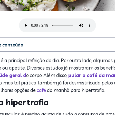
de conteúdo
manhã para hipertrofia
tar
 a principal refeição do dia. Por outro lado, algum
 de café da manhã para hipertrofia
o ou apetite. Diversos estudos já mostraram os bene
úde geral d
o corpo. Além disso,
pular o café da m
mas tal prática também já foi desmistificada pelos e
lhores opções de
café
da manhã para hipertrofia.
 hipertrofia
scular, é preciso, acima de tudo, o consumo de prot