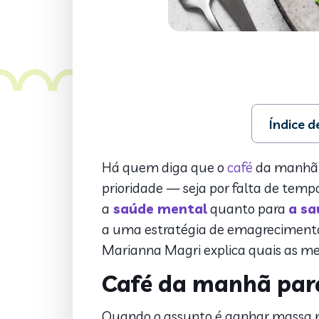
Índice 
1. Café da 
2. O que evi
Há quem diga que o
café
da manhã é
3. 5 opções
prioridade — seja por falta de temp
a
saúde mental
quanto para
a sa
a uma estratégia de emagrecimento, 
Marianna Magri explica quais as me
Café da manhã para
Quando o assunto é ganhar massa mu