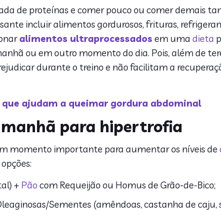
ada de proteínas e comer pouco ou comer demais ta
ssante incluir alimentos gordurosos, frituras, refrigera
ionar
alimentos ultraprocessados
em uma
dieta
p
manhã ou em outro momento do dia. Pois, além de ter
ejudicar durante o treino e não facilitam a recuperaç
s que ajudam a queimar gordura abdominal
a manhã para hipertrofia
 um momento importante para aumentar os níveis de
 opções:
al) +
Pão
com Requeijão ou Homus de Grão-de-Bico;
Oleaginosas/Sementes (amêndoas, castanha de caju, s