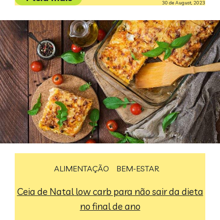
30 de August, 2023
ALIMENTAÇÃO
BEM-ESTAR
Ceia de Natal low carb para não sair da dieta
no final de ano