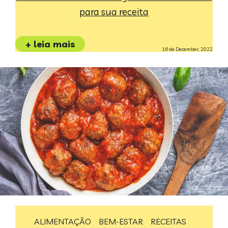
para sua receita
+ leia mais
16 de December, 2022
ALIMENTAÇÃO
BEM-ESTAR
RECEITAS