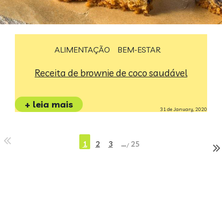
ALIMENTAÇÃO
BEM-ESTAR
Receita de brownie de coco saudável
+ leia mais
31 de January, 2020
1
2
3
…
25
/