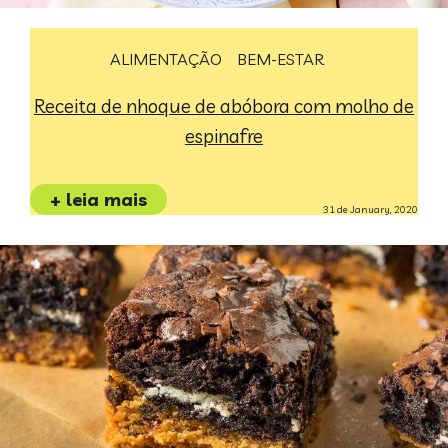
ALIMENTAÇÃO
BEM-ESTAR
Receita de nhoque de abóbora com molho de
espinafre
+ leia mais
31 de January, 2020