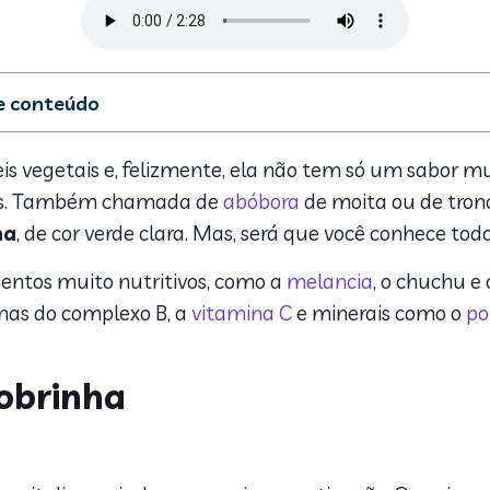
de conteúdo
ícios da abobrinha
nsumir a abobrinha
is vegetais e, felizmente, ela não tem só um sabor m
de abobrinha recheada com ricota e queijo de cabra
vas. Também chamada de
abóbora
de moita ou de tron
na
, de cor verde clara. Mas, será que você conhece tod
entos muito nutritivos, como a
melancia
, o chuchu e 
inas do complexo B, a
vitamina C
e minerais como o
po
bobrinha