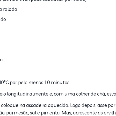
o ralado
ado
ca
40°C por pelo menos 10 minutos.
eio longitudinalmente e, com uma colher de chá, esv
 coloque na assadeira aquecida. Logo depois, asse por
mão, parmesão, sal e pimenta. Mas, acrescente as ervilh