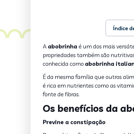
Índice 
1. Os benef
2. Como co
A
abobrinha
é um dos mais versáte
3. Receita 
propriedades também são nutriti
conhecida como
abobrinha italia
É da mesma família que outros alim
é rica em nutrientes como as vitam
fonte de fibras.
Os benefícios da a
Previne a constipação