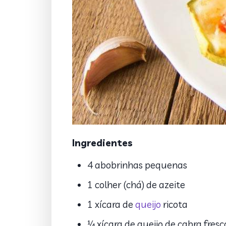
Ingredientes
4 abobrinhas pequenas
1 colher (chá) de azeite
1 xícara de
queijo
ricota
¼ xícara de queijo de cabra fresco