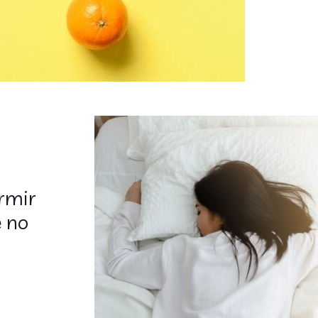
rmir
e no