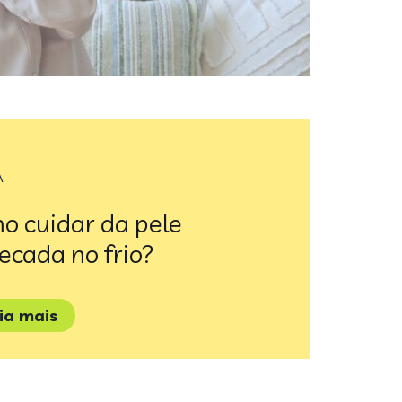
A
o cuidar da pele
ecada no frio?
eia mais