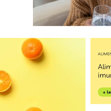
ALIME
Ali
imun
+ l