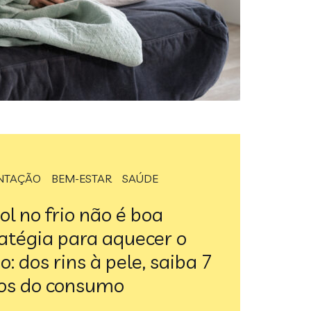
NTAÇÃO
BEM-ESTAR
SAÚDE
ol no frio não é boa
atégia para aquecer o
o: dos rins à pele, saiba 7
os do consumo