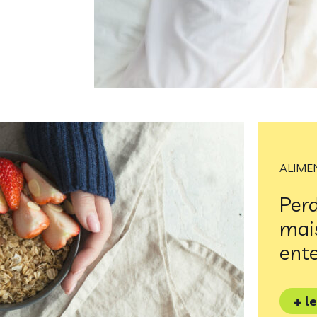
ALIME
Perd
mais
ent
+ l