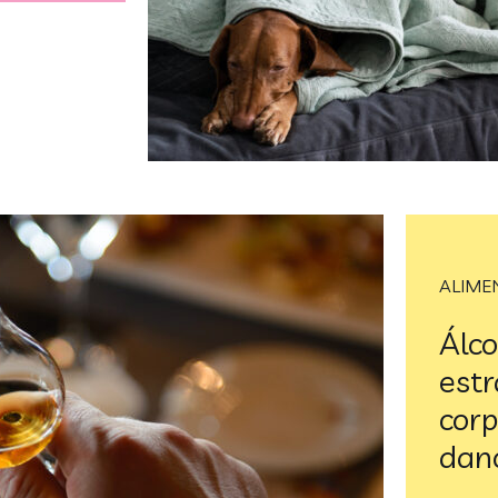
ALIME
Álco
estr
corp
dan