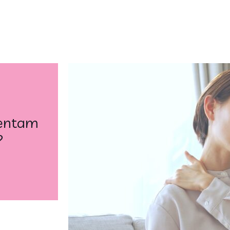
mentam
?