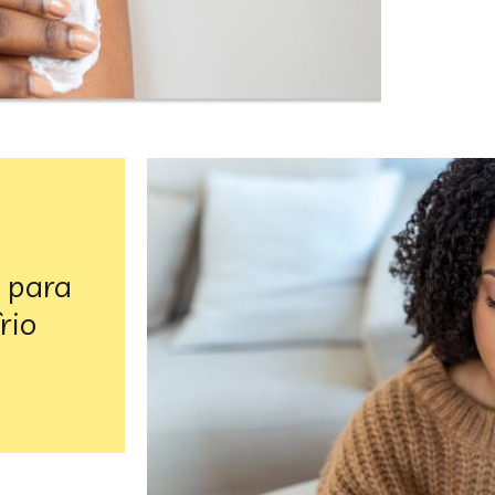
 para
rio