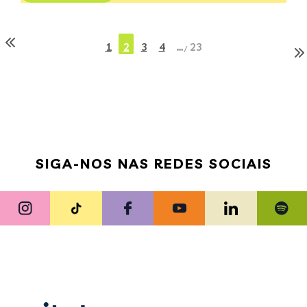
1
2
3
4
…
23
/
SIGA-NOS NAS REDES SOCIAIS