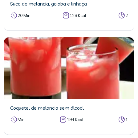
Suco de melancia, goiaba e linhaça
20 Min
128 Kcal
2
Coquetel de melancia sem álcool
Min
194 Kcal
1