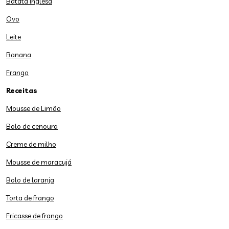
Batata inglesa
Ovo
Leite
Banana
Frango
Receitas
Mousse de Limão
Bolo de cenoura
Creme de milho
Mousse de maracujá
Bolo de laranja
Torta de frango
Fricasse de frango