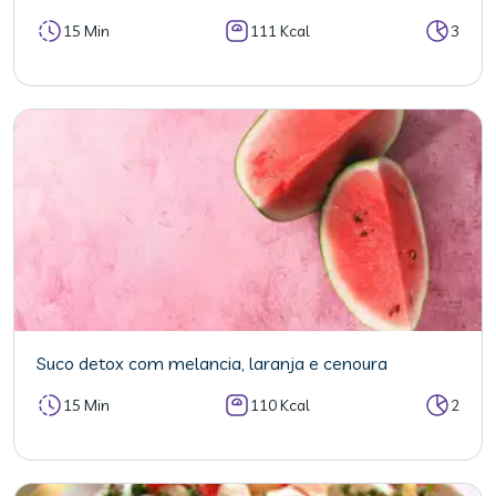
15 Min
111 Kcal
3
Suco detox com melancia, laranja e cenoura
15 Min
110 Kcal
2