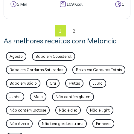
5 Min
109 Kcal
1
1
2
As melhores receitas com Melancia
Agosto
Baixo em Colesterol
Baixo em Gorduras Saturadas
Baixo em Gorduras Totais
Baixo em Sódio
Cru
Frutas
Julho
Junho
Maio
Não contém gluten
Não contém lactose
Não é diet
Não é light
Não é zero
Não tem gordura trans
Pinheiro