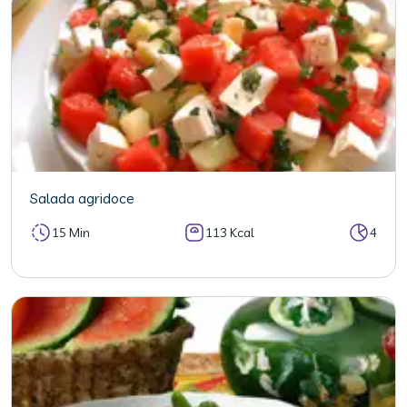
Salada agridoce
15 Min
113 Kcal
4