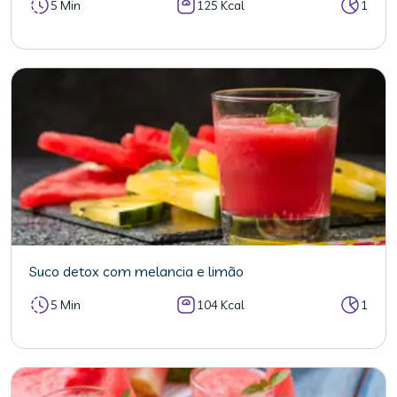
5 Min
125 Kcal
1
Suco detox com melancia e limão
5 Min
104 Kcal
1