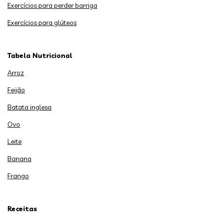
Exercícios para perder barriga
Exercícios para glúteos
Tabela Nutricional
Arroz
Feijão
Batata inglesa
Ovo
Leite
Banana
Frango
Receitas