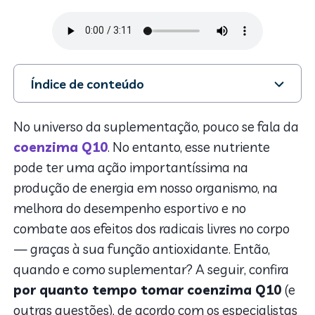
Índice de conteúdo
1. Afinal, por quanto tempo posso tomar a coenzima
Q10?
No universo da suplementação, pouco se fala da
2. O que é a coenzima Q10?
coenzima Q10
. No entanto, esse nutriente
3. Quais os benefícios da CoQ10?
pode ter uma ação importantíssima na
4. Coenzima Q10: quando e como suplementar?
produção de energia em nosso organismo, na
5. Quantidade ideal por dia
melhora do desempenho esportivo e no
6. Contraindicações
combate aos efeitos dos radicais livres no corpo
— graças à sua função antioxidante. Então,
quando e como suplementar? A seguir, confira
por quanto tempo tomar coenzima Q10
(e
outras questões), de acordo com os especialistas