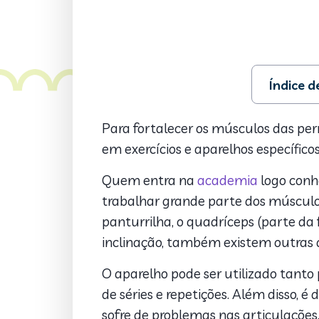
Índice 
1. O que é o
2. Para que
Para fortalecer os músculos das per
3. Benefício
em exercícios e aparelhos específico
4. Como faz
5. Diferença
Quem entra na
academia
logo conhe
6. Variações
trabalhar grande parte dos músculos
7. É possíve
panturrilha, o quadríceps (parte da f
inclinação, também existem outras
O aparelho pode ser utilizado tanto
de séries e repetições. Além disso, é
sofre de problemas nas articulações