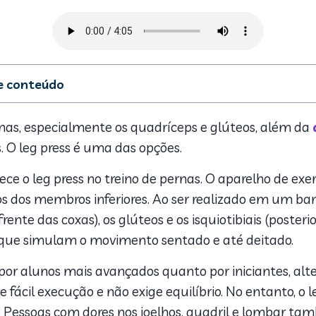
de conteúdo
 leg press?
 serve o leg press?
nas, especialmente os quadríceps e glúteos, além da
s do leg press
s. O leg press é uma das opções.
er leg press
 entre o leg press 45º e 90º
ce o leg press no treino de pernas. O aparelho de exer
 de exercícios no leg press
 dos membros inferiores. Ao ser realizado em um banc
l substituir o leg press?
rente das coxas), os glúteos e os isquiotibiais (poster
 que simulam o movimento sentado e até deitado.
 por alunos mais avançados quanto por iniciantes, al
 de fácil execução e não exige equilíbrio. No entanto, 
. Pessoas com dores nos joelhos, quadril e lombar ta