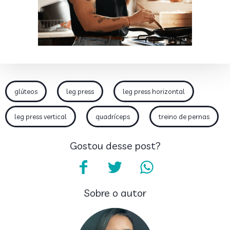
glúteos
leg press
leg press horizontal
leg press vertical
quadríceps
treino de pernas
Gostou desse post?
Sobre o autor