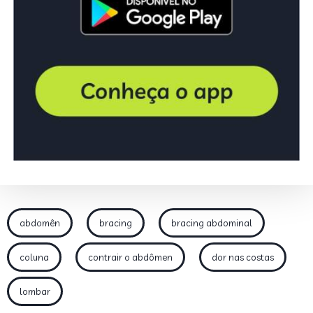
abdomên
bracing
bracing abdominal
coluna
contrair o abdômen
dor nas costas
lombar