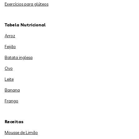
Exercícios para glúteos
Tabela Nutricional
Arroz
Feijão
Batata inglesa
Ovo
Leite
Banana
Frango
Receitas
Mousse de Limão