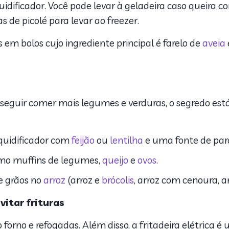
quidificador. Você pode levar à geladeira caso queira
de picolé para levar ao freezer.
 em bolos cujo ingrediente principal é farelo de
aveia
nseguir comer mais legumes e verduras, o segredo es
iquidificador com
feijão
ou
lentilha
e uma fonte de par
mo muffins de legumes,
queijo
e
ovos
.
e grãos no
arroz
(arroz e
brócolis
, arroz com cenoura, 
itar frituras
forno e refogadas. Além disso, a fritadeira elétrica é