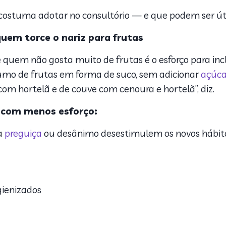
a costuma adotar no consultório — e que podem ser úte
uem torce o nariz para frutas
 quem não gosta muito de frutas é o esforço para incl
sumo de frutas em forma de suco, sem adicionar
açúca
om hortelã e de couve com cenoura e hortelã”, diz.
s com menos esforço:
 a
preguiça
ou desânimo desestimulem os novos hábito
gienizados