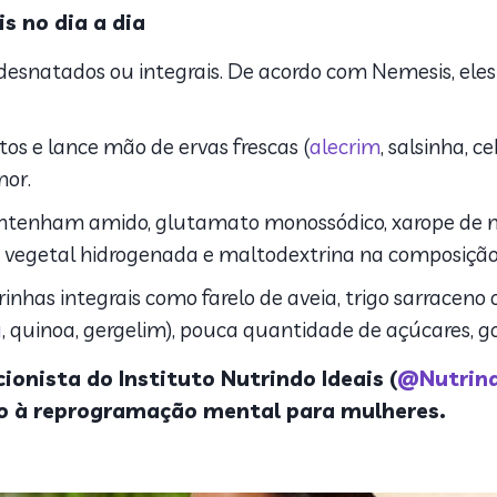
s no dia a dia
 desnatados ou integrais. De acordo com Nemesis, ele
os e lance mão de ervas frescas (
alecrim
, salsinha, 
nor.
ontenham amido, glutamato monossódico, xarope de m
ra vegetal hidrogenada e maltodextrina na composição
rinhas integrais como farelo de aveia, trigo sarraceno o
a
, quinoa, gergelim), pouca quantidade de açúcares, g
cionista
do Instituto
Nutrindo Ideais (
@Nutrind
o à reprogramação mental para mulheres.