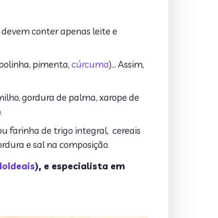
s devem conter apenas leite e
cebolinha, pimenta,
cúrcuma
)… Assim,
ilho, gordura de palma, xarope de
.
u farinha de trigo integral, cereais
ordura e sal na composição.
oIdeais
), e especialista em