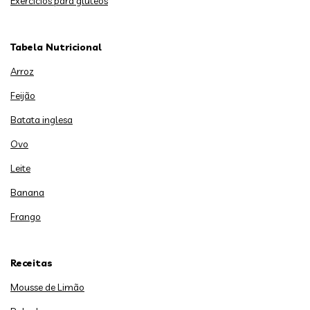
Exercícios para glúteos
Tabela Nutricional
Arroz
Feijão
Batata inglesa
Ovo
Leite
Banana
Frango
Receitas
Mousse de Limão