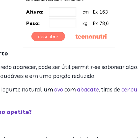
Altura:
cm
Ex. 163
Peso:
kg
Ex. 78,6
descobrir
erto
o aparecer, pode ser útil permitir-se saborear algo.
 saudáveis e em uma porção reduzida.
 iogurte natural, um
ovo
com
abacate
, tiras de
cenou
so apetite?