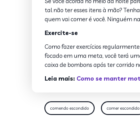
Se você acorda no meio da noite p
tal não ter esses itens à mão? Tenh
quem vai comer é você. Ninguém na 
Exercite-se
Como fazer exercícios regularmente 
focado em uma meta, você terá uma
caixa de bombons após ter corrido n
Leia mais:
Como se manter moti
comendo escondido
comer escondido