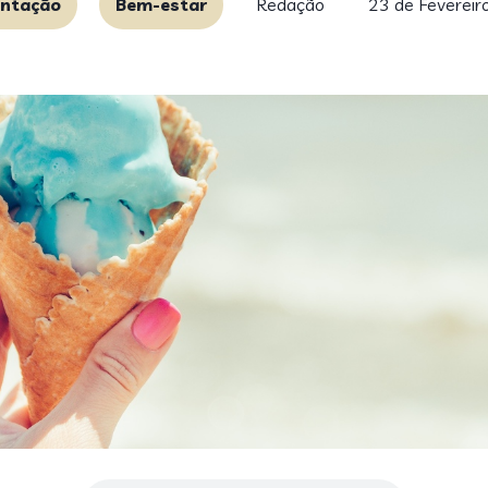
entação
Bem-estar
Redação
23 de Fevereir