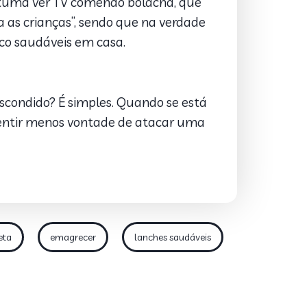
stuma ver TV comendo bolacha, que
a as crianças”, sendo que na verdade
uco saudáveis em casa.
scondido? É simples. Quando se está
sentir menos vontade de atacar uma
eta
emagrecer
lanches saudáveis