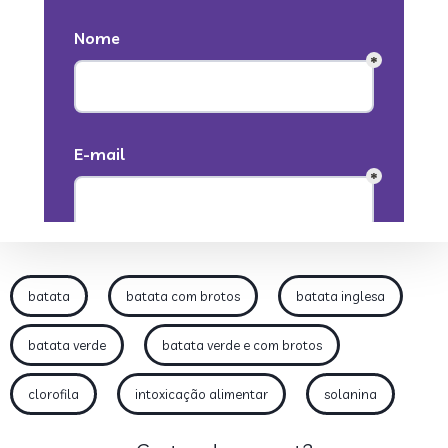
batata
batata com brotos
batata inglesa
batata verde
batata verde e com brotos
clorofila
intoxicação alimentar
solanina