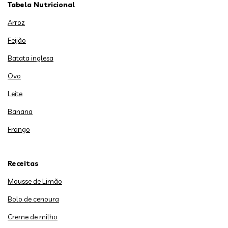
Tabela Nutricional
Arroz
Feijão
Batata inglesa
Ovo
Leite
Banana
Frango
Receitas
Mousse de Limão
Bolo de cenoura
Creme de milho