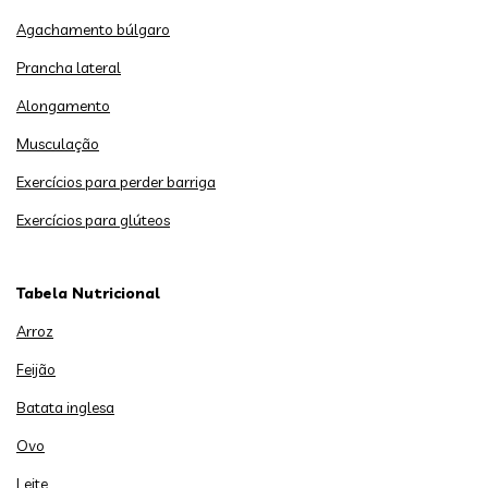
Agachamento búlgaro
Prancha lateral
Alongamento
Musculação
Exercícios para perder barriga
Exercícios para glúteos
Tabela Nutricional
Arroz
Feijão
Batata inglesa
Ovo
Leite