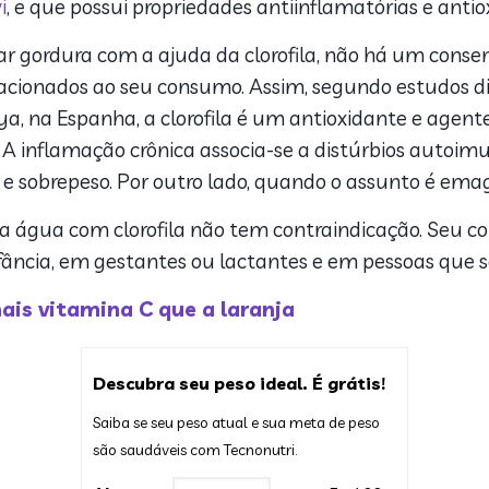
i
, e que possui propriedades antiinflamatórias e anti
ar gordura com a ajuda da clorofila, não há um conse
acionados ao seu consumo. Assim, segundo estudos di
a, na Espanha, a clorofila é um antioxidante e agent
 A inflamação crônica associa-se a distúrbios autoim
sobrepeso. Por outro lado, quando o assunto é emagr
o, a água com clorofila não tem contraindicação. Seu
infância, em gestantes ou lactantes e em pessoas que 
is vitamina C que a laranja
Descubra seu peso ideal. É grátis!
Saiba se seu peso atual e sua meta de peso
são saudáveis com Tecnonutri.