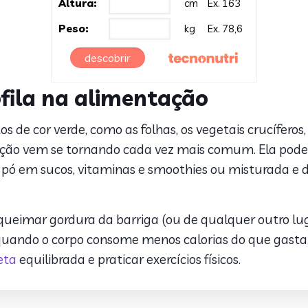
Altura:
cm
Ex. 163
Peso:
kg
Ex. 78,6
descobrir
ofila na alimentação
os de cor verde, como as folhas, os vegetais crucífero
ão vem se tornando cada vez mais comum. Ela pode s
 pó em sucos, vitaminas e smoothies ou misturada e d
ueimar gordura da barriga (ou de qualquer outro luga
a, quando o corpo consome menos calorias do que gasta
eta
equilibrada e praticar exercícios físicos.