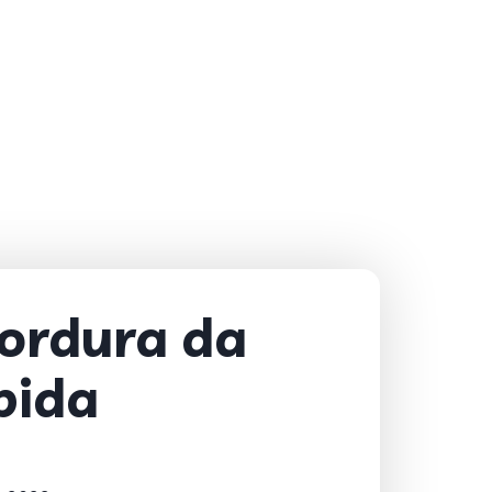
gordura da
bida