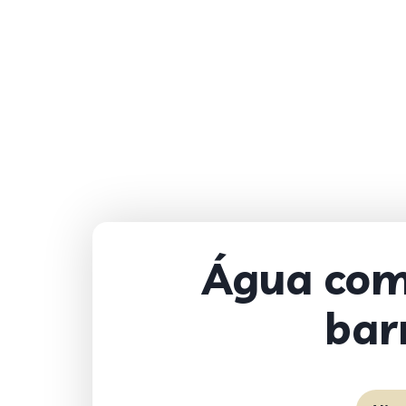
Água com 
bar