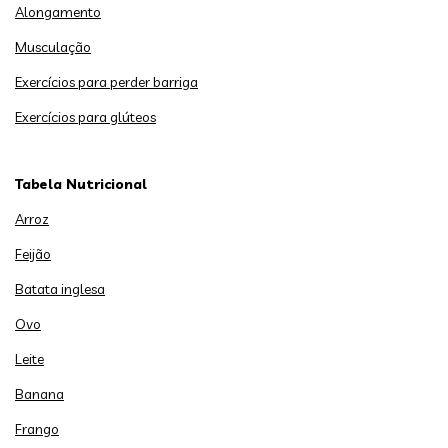
Alongamento
Musculação
Exercícios para perder barriga
Exercícios para glúteos
Tabela Nutricional
Arroz
Feijão
Batata inglesa
Ovo
Leite
Banana
Frango